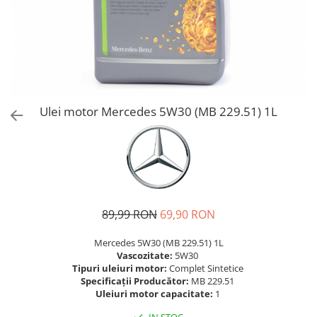
Bord | Plastice Interioare
Parfumuri | Odorizante
CEARA | SEALANT | TRATAMENTE
HIDROFOBE
PROTECTIE | COATING CERAMIC
POLISH | SLEFUIRE | BURETI
Ulei motor Mercedes 5W30 (MB 229.51) 1L
LAVETE | PROSOAPE
ACCESORII | ECHIPAMENTE |
APARATURA
89,99 RON
69,90 RON
Mercedes 5W30 (MB 229.51) 1L
Vascozitate:
5W30
Tipuri uleiuri motor:
Complet Sintetice
Specificații Producător:
MB 229.51
Uleiuri motor capacitate:
1
IN STOC