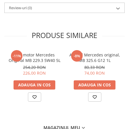
Review-uri
(0)
PRODUSE SIMILARE
Ulei motor Mercedes
Antigel Mercedes original,
-11%
-8%
Original MB 229.3 5W40 5L
MB 325.6 G12 1L
254,20 RON
80,33 RON
226,00 RON
74,00 RON
ADAUGA IN COS
ADAUGA IN COS
MAGAZINUL MEU