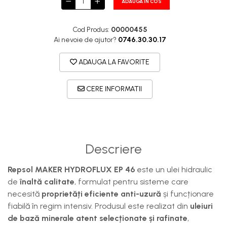
ADAUGA IN COS
Cod Produs:
00000455
Ai nevoie de ajutor?
0746.30.30.17
ADAUGA LA FAVORITE
CERE INFORMATII
Descriere
Repsol MAKER HYDROFLUX EP 46
este un ulei hidraulic
de
înaltă calitate
, formulat pentru sisteme care
necesită
proprietăți eficiente anti-uzură
și funcționare
fiabilă în regim intensiv. Produsul este realizat din
uleiuri
de bază minerale atent selecționate și rafinate
,