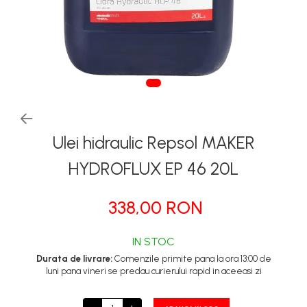
Tapiterii | Textile | Piele
Bord | Plastice Interioare
Parfumuri | Odorizante
CEARA | SEALANT |
TRATAMENTE HIDROFOBE
PROTECTIE | COATING CERAMIC
Ulei hidraulic Repsol MAKER
POLISH | SLEFUIRE | BURETI
LAVETE | PROSOAPE
HYDROFLUX EP 46 20L
ACCESORII | ECHIPAMENTE |
APARATURA
338,00 RON
IN STOC
Durata de livrare:
Comenzile primite pana la ora 13:00 de
luni pana vineri se predau curierului rapid in aceeasi zi