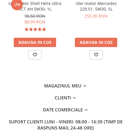
ACEA B4;
Ulei motor Shell Helix Ultra
Ulei motor Mercedes
-2%
API SN;
ECT AH 5W30, 1L
229.51, 5W30, 5L
API CF;
90,50 RON
255,00 RON
MB-Approval 229.1;
88,99 RON
MB-Approval 229.3;
VW 501 01;
VW 505 00.
ADAUGA IN COS
ADAUGA IN COS
Liqui Moly recomanda folosirea acestui produs si la
autovehiculele cu urmatoarele specificatii:
Fiat 9.55535-D2;
Fiat 9.55535-G2;
Peugeot Citroen (PSA) B71 2300;
Renault RN 0700;
Renault RN 0710.
MAGAZINUL MEU
CLIENTI
DATE COMERCIALE
SUPORT CLIENTI
LUNI - VINERI: 08:00 - 16:30 (TIMP DE
RASPUNS MAIL 24-48 ORE)