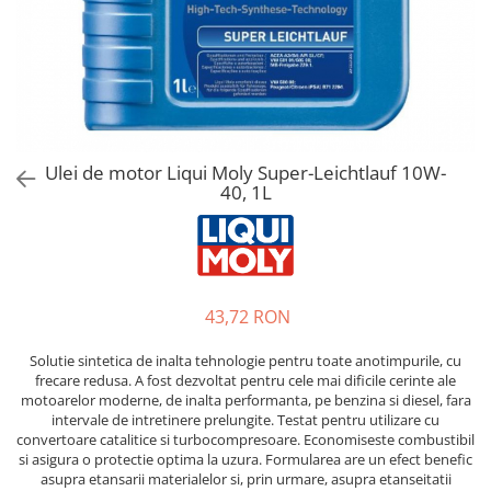
Bord | Plastice Interioare
Parfumuri | Odorizante
CEARA | SEALANT | TRATAMENTE
HIDROFOBE
PROTECTIE | COATING CERAMIC
POLISH | SLEFUIRE | BURETI
Ulei de motor Liqui Moly Super-Leichtlauf 10W-
LAVETE | PROSOAPE
40, 1L
ACCESORII | ECHIPAMENTE |
APARATURA
43,72 RON
Solutie sintetica de inalta tehnologie pentru toate anotimpurile, cu
frecare redusa. A fost dezvoltat pentru cele mai dificile cerinte ale
motoarelor moderne, de inalta performanta, pe benzina si diesel, fara
intervale de intretinere prelungite. Testat pentru utilizare cu
convertoare catalitice si turbocompresoare. Economiseste combustibil
si asigura o protectie optima la uzura. Formularea are un efect benefic
asupra etansarii materialelor si, prin urmare, asupra etanseitatii