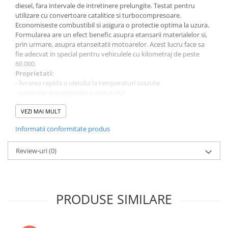
diesel, fara intervale de intretinere prelungite. Testat pentru
utilizare cu convertoare catalitice si turbocompresoare.
Economiseste combustibil si asigura o protectie optima la uzura.
Formularea are un efect benefic asupra etansarii materialelor si,
prin urmare, asupra etanseitatii motoarelor. Acest lucru face sa
fie adecvat in special pentru vehiculele cu kilometraj de peste
60.000.
Proprietati:
- livrarea rapida a uleiului la temperaturi scazute
- curatenia exceptionala a motorului
- se amesteca cu toate uleiurile de motor disponibile in comert
- regenerarea sigiliilor
VEZI MAI MULT
- stabilitate ridicata la forfecare
Informatii conformitate produs
- in special pentru vehiculele cu kilometraj de peste 100.000 km
- fiabilitate ridicata la lubrifiere
- economiseste combustibil si reduce emisiile poluante
Review-uri
(0)
- pastreaza etansarile
- functionarea lina a motorului
- protectie excelenta la uzura
- stabilitate optima la imbatranire
PRODUSE SIMILARE
- testat pentru turbocompresoare si convertizoare catalitice
Corespunde urmatoarelor specificatii si clasificari:
CEA A3;