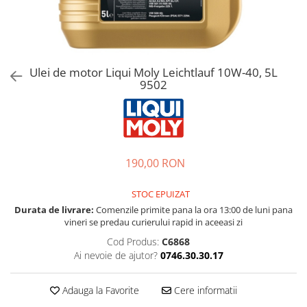
Bord | Plastice Interioare
Parfumuri | Odorizante
CEARA | SEALANT | TRATAMENTE
HIDROFOBE
Ulei de motor Liqui Moly Leichtlauf 10W-40, 5L
PROTECTIE | COATING CERAMIC
9502
POLISH | SLEFUIRE | BURETI
LAVETE | PROSOAPE
ACCESORII | ECHIPAMENTE |
APARATURA
190,00 RON
STOC EPUIZAT
Durata de livrare:
Comenzile primite pana la ora 13:00 de luni pana
vineri se predau curierului rapid in aceeasi zi
Cod Produs:
C6868
Ai nevoie de ajutor?
0746.30.30.17
Adauga la Favorite
Cere informatii