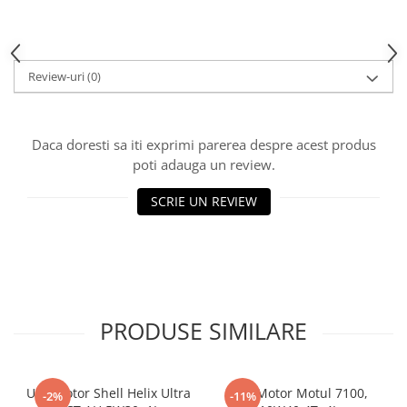
Review-uri
(0)
Daca doresti sa iti exprimi parerea despre acest produs
poti adauga un review.
SCRIE UN REVIEW
PRODUSE SIMILARE
Ulei motor Shell Helix Ultra
Ulei Motor Motul 7100,
-2%
-11%