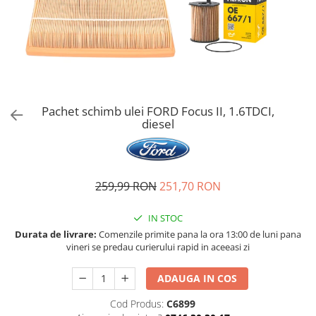
Bord | Plastice Interioare
Parfumuri | Odorizante
CEARA | SEALANT | TRATAMENTE
HIDROFOBE
PROTECTIE | COATING CERAMIC
POLISH | SLEFUIRE | BURETI
Pachet schimb ulei FORD Focus II, 1.6TDCI,
LAVETE | PROSOAPE
diesel
ACCESORII | ECHIPAMENTE |
APARATURA
259,99 RON
251,70 RON
IN STOC
Durata de livrare:
Comenzile primite pana la ora 13:00 de luni pana
vineri se predau curierului rapid in aceeasi zi
ADAUGA IN COS
Cod Produs:
C6899