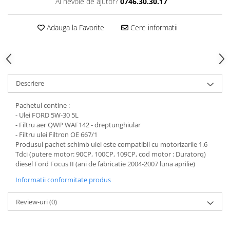
Ai nevoie de ajutor?
0746.30.30.17
Adauga la Favorite
Cere informatii
Descriere
Pachetul contine :
- Ulei FORD 5W-30 5L
- Filtru aer QWP WAF142 - dreptunghiular
- Filtru ulei Filtron OE 667/1
Produsul pachet schimb ulei este compatibil cu motorizarile 1.6
Tdci (putere motor: 90CP, 100CP, 109CP, cod motor : Duratorq)
diesel Ford Focus II (ani de fabricatie 2004-2007 luna aprilie)
Informatii conformitate produs
Review-uri
(0)