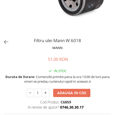
Bord | Plastice Interioare
Parfumuri | Odorizante
CEARA | SEALANT | TRATAMENTE
HIDROFOBE
PROTECTIE | COATING CERAMIC
POLISH | SLEFUIRE | BURETI
Filtru ulei Mann W 6018
LAVETE | PROSOAPE
MANN
ACCESORII | ECHIPAMENTE |
APARATURA
51,00 RON
IN STOC
Durata de livrare:
Comenzile primite pana la ora 13:00 de luni pana
vineri se predau curierului rapid in aceeasi zi
ADAUGA IN COS
Cod Produs:
C6859
Ai nevoie de ajutor?
0746.30.30.17