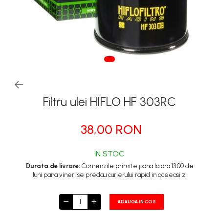
Tapiterii | Textile | Piele
Bord | Plastice Interioare
Parfumuri | Odorizante
CEARA | SEALANT |
TRATAMENTE HIDROFOBE
PROTECTIE | COATING CERAMIC
Filtru ulei HIFLO HF 303RC
POLISH | SLEFUIRE | BURETI
LAVETE | PROSOAPE
38,00 RON
ACCESORII | ECHIPAMENTE |
APARATURA
IN STOC
Durata de livrare:
Comenzile primite pana la ora 13:00 de
luni pana vineri se predau curierului rapid in aceeasi zi
ADAUGA IN COS