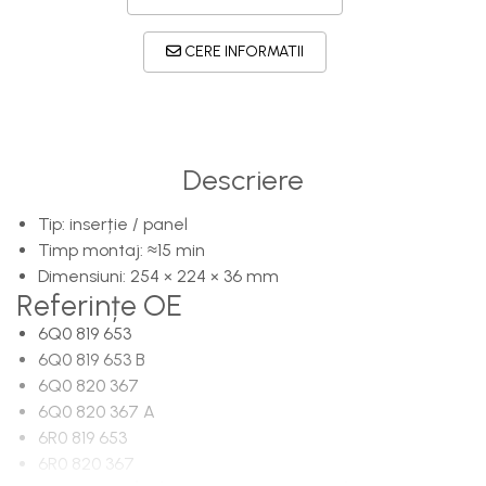
CERE INFORMATII
Descriere
Tip: inserție / panel
Timp montaj: ≈15 min
Dimensiuni: 254 × 224 × 36 mm
Referințe OE
6Q0 819 653
6Q0 819 653 B
6Q0 820 367
6Q0 820 367 A
6R0 819 653
6R0 820 367