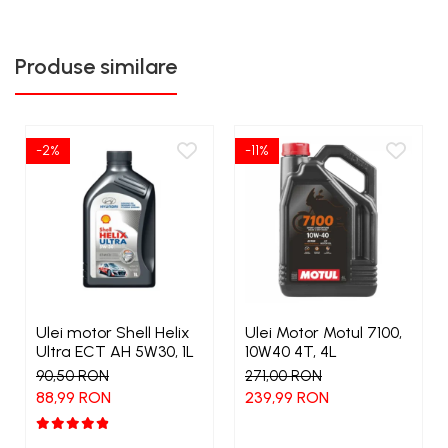
Produse similare
-2%
-11%
Ulei motor Shell Helix
Ulei Motor Motul 7100,
Ultra ECT AH 5W30, 1L
10W40 4T, 4L
90,50 RON
271,00 RON
88,99 RON
239,99 RON