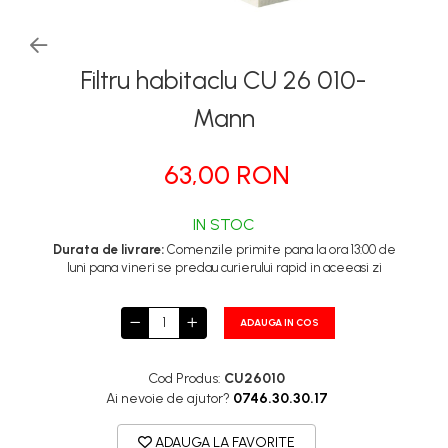
Tapiterii | Textile | Piele
Bord | Plastice Interioare
Filtru habitaclu CU 26 010-
Parfumuri | Odorizante
Mann
CEARA | SEALANT |
TRATAMENTE HIDROFOBE
63,00 RON
PROTECTIE | COATING CERAMIC
POLISH | SLEFUIRE | BURETI
IN STOC
LAVETE | PROSOAPE
Durata de livrare:
Comenzile primite pana la ora 13:00 de
ACCESORII | ECHIPAMENTE |
luni pana vineri se predau curierului rapid in aceeasi zi
APARATURA
ADAUGA IN COS
Cod Produs:
CU26010
Ai nevoie de ajutor?
0746.30.30.17
ADAUGA LA FAVORITE