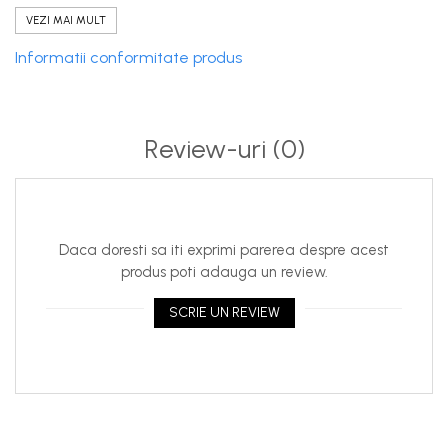
Compatibilitate principală
VEZI MAI MULT
Seat Ibiza III (6L) 2002–2009
Seat Ibiza IV (6J) 2008–2017 (serii inițiale)
Informatii conformitate produs
Seat Córdoba (6L) 2002–2009
Škoda Fabia I (6Y) 1999–2007
Škoda Roomster (5J) 2006–2015 (unele variante)
Review-uri
(0)
Volkswagen Polo IV (9N) 2001–2009
Volkswagen Polo V (6R/6C) 2009–2017 (primele serii)
Daca doresti sa iti exprimi parerea despre acest
produs poti adauga un review.
SCRIE UN REVIEW