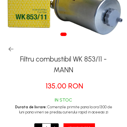
Tapiterii | Textile | Piele
Bord | Plastice Interioare
Parfumuri | Odorizante
CEARA | SEALANT |
TRATAMENTE HIDROFOBE
PROTECTIE | COATING CERAMIC
Filtru combustibil WK 853/11 -
POLISH | SLEFUIRE | BURETI
LAVETE | PROSOAPE
MANN
ACCESORII | ECHIPAMENTE |
APARATURA
135,00 RON
IN STOC
Durata de livrare:
Comenzile primite pana la ora 13:00 de
luni pana vineri se predau curierului rapid in aceeasi zi