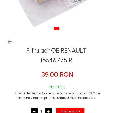
Tapiterii | Textile | Piele
Bord | Plastice Interioare
Parfumuri | Odorizante
CEARA | SEALANT |
TRATAMENTE HIDROFOBE
PROTECTIE | COATING CERAMIC
Filtru aer OE RENAULT
POLISH | SLEFUIRE | BURETI
165467751R
LAVETE | PROSOAPE
ACCESORII | ECHIPAMENTE |
39,00 RON
APARATURA
IN STOC
Durata de livrare:
Comenzile primite pana la ora 13:00 de
luni pana vineri se predau curierului rapid in aceeasi zi
ADAUGA IN COS