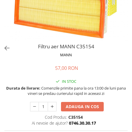
Bord | Plastice Interioare
Parfumuri | Odorizante
CEARA | SEALANT | TRATAMENTE
HIDROFOBE
PROTECTIE | COATING CERAMIC
POLISH | SLEFUIRE | BURETI
Filtru aer MANN C35154
LAVETE | PROSOAPE
MANN
ACCESORII | ECHIPAMENTE |
APARATURA
57,00 RON
IN STOC
Durata de livrare:
Comenzile primite pana la ora 13:00 de luni pana
vineri se predau curierului rapid in aceeasi zi
ADAUGA IN COS
Cod Produs:
C35154
Ai nevoie de ajutor?
0746.30.30.17