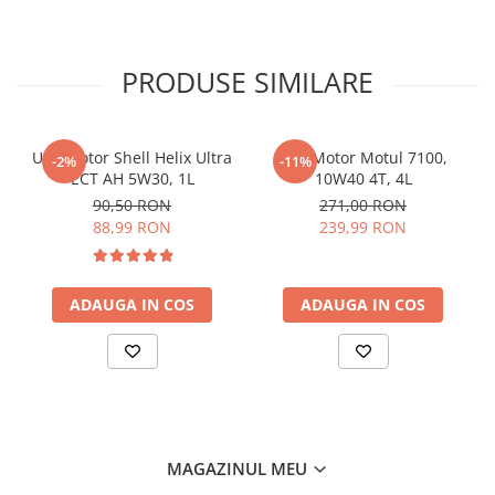
PRODUSE SIMILARE
Ulei motor Shell Helix Ultra
Ulei Motor Motul 7100,
-2%
-11%
ECT AH 5W30, 1L
10W40 4T, 4L
90,50 RON
271,00 RON
88,99 RON
239,99 RON
ADAUGA IN COS
ADAUGA IN COS
MAGAZINUL MEU