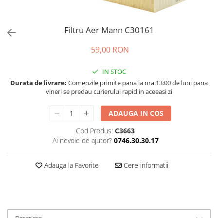
Bord | Plastice Interioare
Parfumuri | Odorizante
CEARA | SEALANT | TRATAMENTE
Filtru Aer Mann C30161
HIDROFOBE
59,00 RON
PROTECTIE | COATING CERAMIC
POLISH | SLEFUIRE | BURETI
IN STOC
Durata de livrare:
Comenzile primite pana la ora 13:00 de luni pana
LAVETE | PROSOAPE
vineri se predau curierului rapid in aceeasi zi
ACCESORII | ECHIPAMENTE |
APARATURA
ADAUGA IN COS
Cod Produs:
C3663
Ai nevoie de ajutor?
0746.30.30.17
Adauga la Favorite
Cere informatii
Descriere