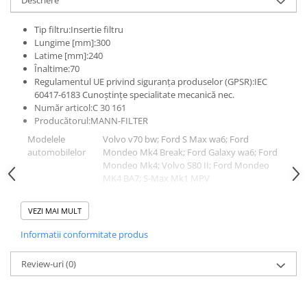
Tip filtru:Insertie filtru
Lungime [mm]:300
Latime [mm]:240
Înaltime:70
Regulamentul UE privind siguranța produselor (GPSR):IEC
60417-6183 Cunoștințe specialitate mecanică nec.
Număr articol:C 30 161
Producătorul:MANN-FILTER
Modelele
Volvo v70 bw; Ford S Max wa6; Ford
automobilelor
Mondeo Mk4 Break; Ford Galaxy wa6; Ford
Mondeo Mk4; Volvo S80 II; Ford Mondeo
MK4 BA7; S-Max Mk1 MPV
Motoarele
2.0 FlexiFuel; 2.0 D; 2.0; 2.0 EcoBoost; 2.0
VEZI MAI MULT
TDCi; 1.8 TDCi; 2.0 Flexifuel; 2.3; 1.6
EcoBoost; 1.6 TDCi; 2.0 SCTi; 1.6 Ti; 2.0 LPG;
Informatii conformitate produs
2.0 TDi; 2.0 FlexFuel; 2.0 SCTI; 1.6
Review-uri
(0)
Puterea
100-240 CP
motorului (cai
putere)