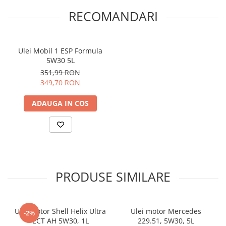
Puterea
74-176 kW
RECOMANDARI
(kilowați)
Anul fabricației
2006-2015
Ulei Mobil 1 ESP Formula
Numărul de
C 30 161
5W30 5L
articol al
producătorului
351,99 RON
349,70 RON
Numărul
1698 684, 1418 883, 1479059, 1465170,
(numerele)
6G91-9601-AA
ADAUGA IN COS
piesei
(pieselor) OE
PRODUSE SIMILARE
Ulei motor Shell Helix Ultra
Ulei motor Mercedes
-2%
ECT AH 5W30, 1L
229.51, 5W30, 5L