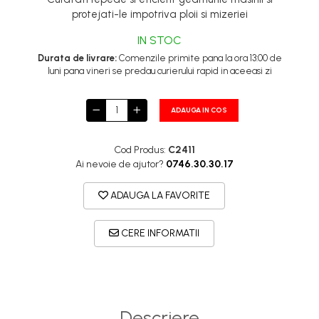
protejati-le impotriva ploii si mizeriei
IN STOC
Durata de livrare:
Comenzile primite pana la ora 13:00 de
luni pana vineri se predau curierului rapid in aceeasi zi
ADAUGA IN COS
Cod Produs:
C2411
Ai nevoie de ajutor?
0746.30.30.17
ADAUGA LA FAVORITE
CERE INFORMATII
Descriere