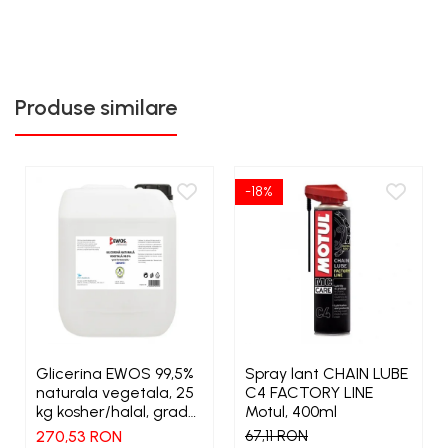
Produse similare
-18%
Glicerina EWOS 99,5%
Spray lant CHAIN LUBE
naturala vegetala, 25
C4 FACTORY LINE
kg kosher/halal, grad
Motul, 400ml
farmaceutic
270,53 RON
67,11 RON