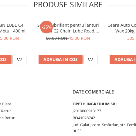
PRODUSE SIMILARE
e cateva minute. indepartati
 clatirea; P310: Apelati imediat un
utul si/sau recipientul in
AIN LUBE C4
Spray lubrifiant pentru lanturi
Ceara Auto Co
-25%
Motul, 400ml
Motul C2 Chain Lube Road,
Wax 20kg,
400ml
5,00 RON
60,00 RON
45,00 RON
305
COS
ADAUGA IN COS
ADAUGA I
DATE COMERCIALE
 Plata
OPETH INGREDIUM SRL
e Retur
J2019000913177
de Retur
RO41028742
Jud. Galaţi, com. Smârdan, str. Ferd
nr.44