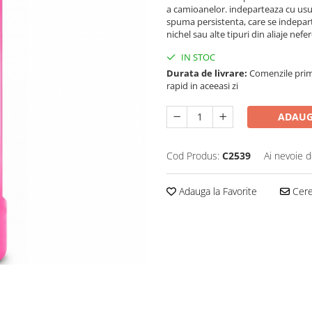
a camioanelor. indeparteaza cu usur
spuma persistenta, care se indepart
nichel sau alte tipuri din aliaje nef
IN STOC
Durata de livrare:
Comenzile primi
rapid in aceeasi zi
ADAUG
Cod Produs:
C2539
Ai nevoie d
Adauga la Favorite
Cere 