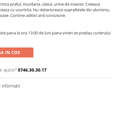
inta praful, murdaria, uleiul, urme de insecte. Creeaza
eaza cu usurinta. Nu deterioreaza suprafetele din aluminiu,
eroase. Contine aditivi anti-coroziune.
te pana la ora 13:00 de luni pana vineri se predau curierului
A IN COS
e ajutor?
0746.30.30.17
informatii