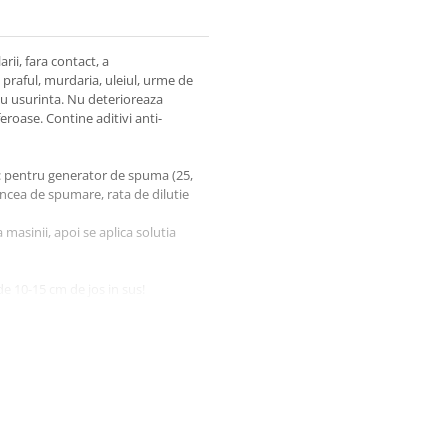
rii, fara contact, a
praful, murdaria, uleiul, urme de
cu usurinta. Nu deterioreaza
feroase. Contine aditivi anti-
el: pentru generator de spuma (25,
 lancea de spumare, rata de dilutie
masinii, apoi se aplica solutia
 de 10-15 cm de jos in sus!
u se lasa pe suprafata tratata mai
iritarea pielii; P101: Daca este
ientul sau eticheta produsului;
upa utilizare; P280: Purtati
entru ochi/protectie a fetei;
ulta apa; P305 + P351 + P338: IN