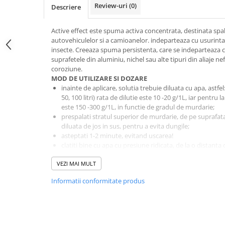
Review-uri
(0)
Descriere
Active effect este spuma activa concentrata, destinata spala
autovehiculelor si a camioanelor. indeparteaza cu usurinta 
insecte. Creeaza spuma persistenta, care se indeparteaza 
suprafetele din aluminiu, nichel sau alte tipuri din aliaje ne
coroziune.
MOD DE UTILIZARE SI DOZARE
inainte de aplicare, solutia trebuie diluata cu apa, astf
50, 100 litri) rata de dilutie este 10 -20 g/1L, iar pentru
este 150 -300 g/1L, in functie de gradul de murdarie;
prespalati stratul superior de murdarie, de pe suprafata 
diluata de jos in sus, pentru a evita dungile;
asteptati 1-2 minute, evitand uscarea!
clatiti bine cu apa cu presiune ridicata, de la o distanta
MASURI DE SECURITATE
Produsul este activ! Nu utilizati pe suprafete fierbinti! A n
VEZI MAI MULT
mult 2 minute.
Informatii conformitate produs
H318 - Cauzeaza vatamari grave ale ochilor; H315 - Provoaca 
necesar un sfat medical, trebuie sa aveti la indemana recip
P102: A nu se lasa la indemana copiilor; P264: Spalati bine d
manusi de protectie/imbracaminte de protectie/protectie p
P302 + P352: IN CAZUL CONTACTULUI cu pielea spalati cu m