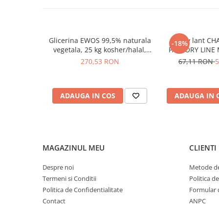
CAZ DE CONTACT CU OCHII: Clatiti cu atentie cu apa timp d
lentilele de contact, daca sunt prezente si continuati, usor,
CENTRU DE INFORMATII sau un medic; P501: Aruncati contin
conformitate cu sistemul separat de colectare utilizat
Glicerina EWOS 99,5% naturala
Spray lant CH
-18%
vegetala, 25 kg kosher/halal,
FACTORY LINE 
grad farmaceutic
270,53 RON
67,11 RON
5
ADAUGA IN COS
ADAUGA IN 
MAGAZINUL MEU
CLIENTI
Despre noi
Metode de
Termeni si Conditii
Politica d
Politica de Confidentialitate
Formular 
Contact
ANPC