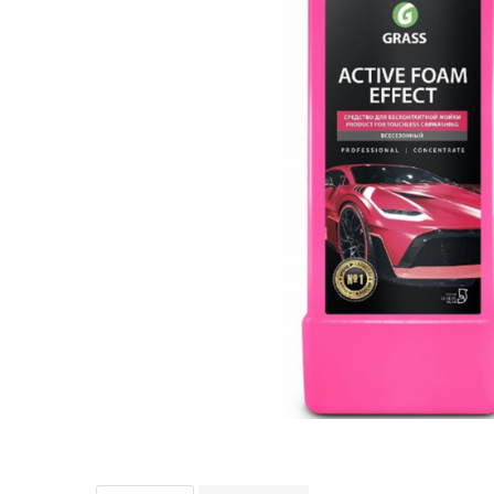
Bord | Plastice Interioare
Parfumuri | Odorizante
CEARA | SEALANT | TRATAMENTE
HIDROFOBE
PROTECTIE | COATING CERAMIC
POLISH | SLEFUIRE | BURETI
LAVETE | PROSOAPE
ACCESORII | ECHIPAMENTE |
APARATURA