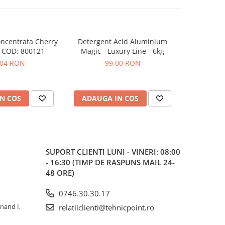
ncentrata Cherry
Detergent Acid Aluminium
Alcool izo
-20%
 COD: 800121
Magic - Luxury Line - 6kg
detaili
,04 RON
99,00 RON
25,42
N COS
ADAUGA IN COS
ADAUG
SUPORT CLIENTI
LUNI - VINERI: 08:00
- 16:30 (TIMP DE RASPUNS MAIL 24-
48 ORE)
0746.30.30.17
inand I,
relatiiclienti@tehnicpoint.ro