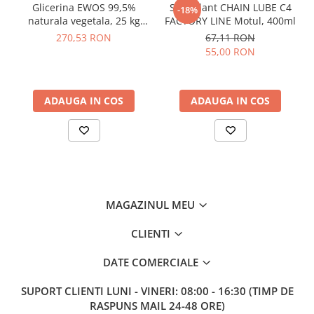
Glicerina EWOS 99,5%
Spray lant CHAIN LUBE C4
-18%
naturala vegetala, 25 kg
FACTORY LINE Motul, 400ml
kosher/halal, grad
270,53 RON
67,11 RON
farmaceutic
55,00 RON
ADAUGA IN COS
ADAUGA IN COS
MAGAZINUL MEU
CLIENTI
DATE COMERCIALE
SUPORT CLIENTI
LUNI - VINERI: 08:00 - 16:30 (TIMP DE
RASPUNS MAIL 24-48 ORE)