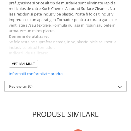
praf, grasime si orice alt tip de murdarie sunt eliminate rapid si
meticulos de catre Koch Chemie Allround Surface Cleaner. Nu
lasa reziduri si pete inclusiv pe plastic. Poate fi folosit inclusiv
impreuna cu un aparat gen Tornador pentru a curata gurile de
ventilatie si/sau textilele. Formula nu lasa mirosuri sau pete in
urma. Are un miros placut.
Domenii de utilizare:
Se foloseste pe suprafete netede, inox, plastic, piele sau textile
inclusiv cu pistol tornador.
Indicații de utilizare:
Aplicati nediluat pe suprafetele cu pete, lasati sa fie absorbit
pentru putin timp si apoi stergeti cu o laveta de microfibra.
VEZI MAI MULT
Alternativ aplicati nediluat cu un pistol de curatare gen Tornador,
Informatii conformitate produs
apoi uscati cu aer comprimat.
Cantitate: 500 ml
Review-uri
(0)
PRODUSE SIMILARE