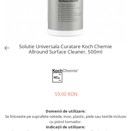
Bord | Plastice Interioare
Parfumuri | Odorizante
CEARA | SEALANT | TRATAMENTE
HIDROFOBE
PROTECTIE | COATING CERAMIC
POLISH | SLEFUIRE | BURETI
Solutie Universala Curatare Koch Chemie
LAVETE | PROSOAPE
Allround Surface Cleaner, 500ml
ACCESORII | ECHIPAMENTE |
APARATURA
59,00 RON
Domenii de utilizare:
Se foloseste pe suprafete netede, inox, plastic, piele sau textile inclusiv
cu pistol tornador.
Indicații de utilizare: