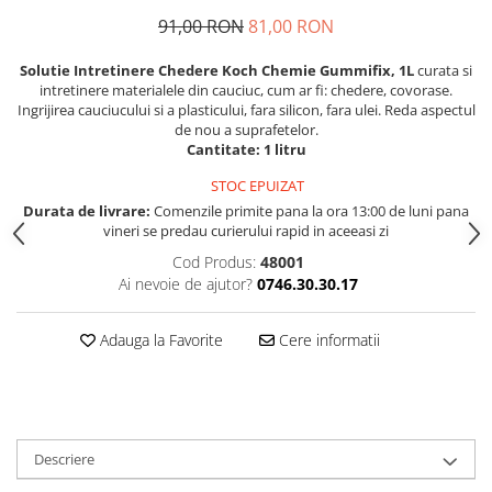
91,00 RON
81,00 RON
Solutie Intretinere Chedere Koch Chemie Gummifix, 1L
curata si
intretinere materialele din cauciuc, cum ar fi: chedere, covorase.
Ingrijirea cauciucului si a plasticului, fara silicon, fara ulei. Reda aspectul
de nou a suprafetelor.
Cantitate: 1 litru
STOC EPUIZAT
Durata de livrare:
Comenzile primite pana la ora 13:00 de luni pana
vineri se predau curierului rapid in aceeasi zi
Cod Produs:
48001
Ai nevoie de ajutor?
0746.30.30.17
Adauga la Favorite
Cere informatii
Descriere