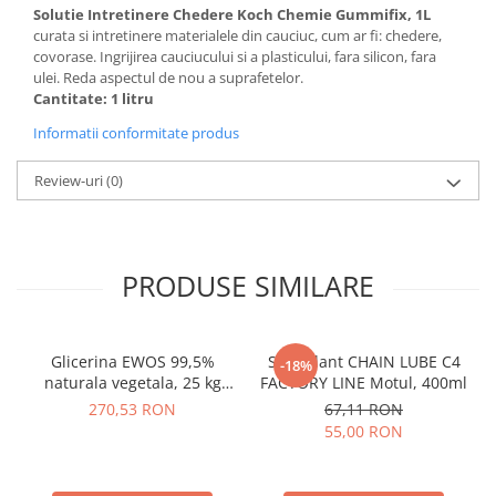
Solutie Intretinere Chedere Koch Chemie Gummifix, 1L
curata si intretinere materialele din cauciuc, cum ar fi: chedere,
covorase. Ingrijirea cauciucului si a plasticului, fara silicon, fara
ulei. Reda aspectul de nou a suprafetelor.
Cantitate: 1 litru
Informatii conformitate produs
Review-uri
(0)
PRODUSE SIMILARE
Glicerina EWOS 99,5%
Spray lant CHAIN LUBE C4
-18%
naturala vegetala, 25 kg
FACTORY LINE Motul, 400ml
kosher/halal, grad
270,53 RON
67,11 RON
farmaceutic
55,00 RON