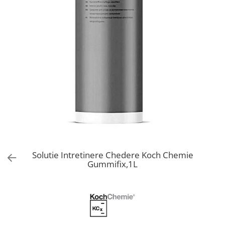
Bord | Plastice Interioare
Parfumuri | Odorizante
CEARA | SEALANT | TRATAMENTE
HIDROFOBE
PROTECTIE | COATING CERAMIC
POLISH | SLEFUIRE | BURETI
LAVETE | PROSOAPE
ACCESORII | ECHIPAMENTE |
APARATURA
Solutie Intretinere Chedere Koch Chemie
Gummifix,1L