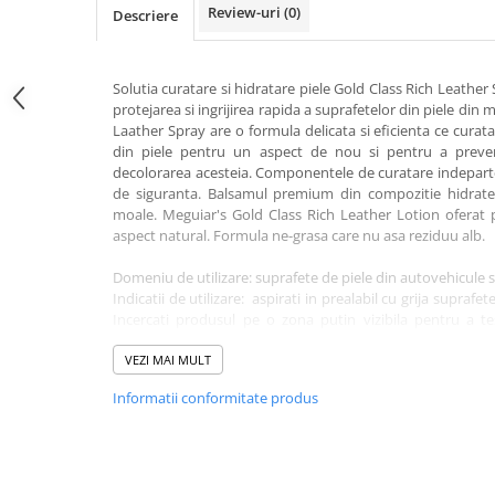
Review-uri
(0)
Descriere
Solutia curatare si hidratare piele Gold Class Rich Leather 
protejarea si ingrijirea rapida a suprafetelor din piele din 
Laather Spray are o formula delicata si eficienta ce curata
din piele pentru un aspect de nou si pentru a preve
decolorarea acesteia. Componentele de curatare indepartea
de siguranta. Balsamul premium din compozitie hidratea
moale. Meguiar's Gold Class Rich Leather Lotion oferat p
aspect natural. Formula ne-grasa care nu asa reziduu alb.
Domeniu de utilizare: suprafete de piele din autovehicule s
Indicatii de utilizare: aspirati in prealabil cu grija suprafet
Incercati produsul pe o zona putin vizibila pentru a tes
o laveta curata sau pe un aplicator si stergeti usor supra
Daca e nevoie, stergeti excesul cu o laveta curata si uscata.
VEZI MAI MULT
Informatii conformitate produs