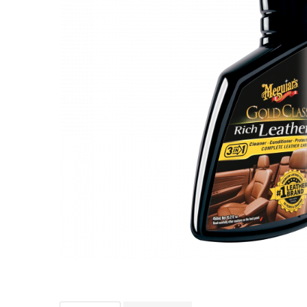
Bord | Plastice Interioare
Parfumuri | Odorizante
CEARA | SEALANT | TRATAMENTE
HIDROFOBE
PROTECTIE | COATING CERAMIC
POLISH | SLEFUIRE | BURETI
LAVETE | PROSOAPE
ACCESORII | ECHIPAMENTE |
APARATURA