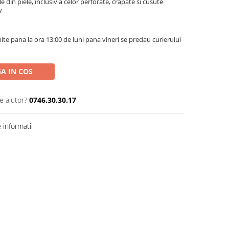
 din piele, inclusiv a celor perforate, crapate si cusute
V
te pana la ora 13:00 de luni pana vineri se predau curierului
A IN COS
e ajutor?
0746.30.30.17
informatii