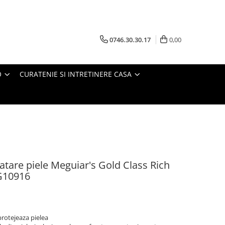
0746.30.30.17
0,00
O
CURATENIE SI INTRETINERE CASA
ratare piele Meguiar's Gold Class Rich
 G10916
 protejeaza pielea