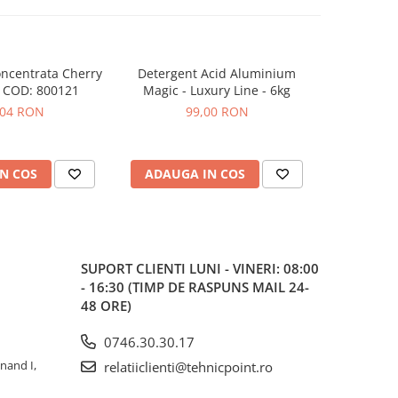
ncentrata Cherry
Detergent Acid Aluminium
Alcool izo
-20%
 COD: 800121
Magic - Luxury Line - 6kg
detaili
,04 RON
99,00 RON
25,42
N COS
ADAUGA IN COS
ADAUG
SUPORT CLIENTI
LUNI - VINERI: 08:00
- 16:30 (TIMP DE RASPUNS MAIL 24-
48 ORE)
0746.30.30.17
inand I,
relatiiclienti@tehnicpoint.ro