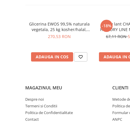
Glicerina EWOS 99,5% naturala
Spray lant CH
-18%
vegetala, 25 kg kosher/halal,
FACTORY LINE 
grad farmaceutic
270,53 RON
67,11 RON
5
ADAUGA IN COS
ADAUGA IN 
MAGAZINUL MEU
CLIENTI
Despre noi
Metode de
Termeni si Conditii
Politica d
Politica de Confidentialitate
Formular 
Contact
ANPC