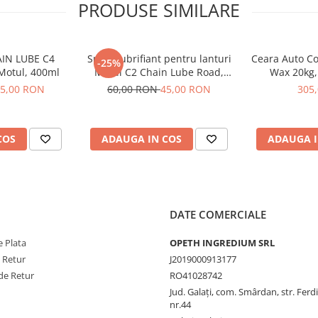
PRODUSE SIMILARE
AIN LUBE C4
Spray lubrifiant pentru lanturi
Ceara Auto Co
-25%
Motul, 400ml
Motul C2 Chain Lube Road,
Wax 20kg,
400ml
5,00 RON
60,00 RON
45,00 RON
305
COS
ADAUGA IN COS
ADAUGA I
DATE COMERCIALE
 Plata
OPETH INGREDIUM SRL
e Retur
J2019000913177
de Retur
RO41028742
Jud. Galaţi, com. Smârdan, str. Ferd
nr.44