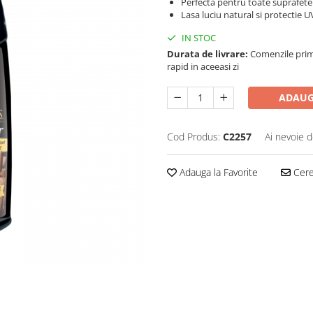
Perfecta pentru toate suprafetele
Lasa luciu natural si protectie U
IN STOC
Durata de livrare:
Comenzile primi
rapid in aceeasi zi
ADAUG
Cod Produs:
C2257
Ai nevoie d
Adauga la Favorite
Cere 