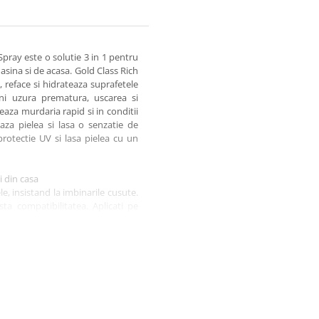
Spray este o solutie 3 in 1 pentru
masina si de acasa. Gold Class Rich
, reface si hidrateaza suprafetele
ni uzura prematura, uscarea si
za murdaria rapid si in conditii
za pielea si lasa o senzatie de
rotectie UV si lasa pielea cu un
i din casa
ele, insistand la imbinarile cusute.
ta compatibilitatea. Aplicati pe
fetele, lucrand zone mici pe rand.