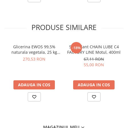
PRODUSE SIMILARE
Glicerina EWOS 99,5%
Spray lant CHAIN LUBE C4
-18%
naturala vegetala, 25 kg
FACTORY LINE Motul, 400ml
kosher/halal, grad
270,53 RON
67,11 RON
farmaceutic
55,00 RON
ADAUGA IN COS
ADAUGA IN COS
MAGAZINUL MEU