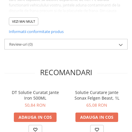
functionarii vehiculului vostru, jantele aduna contaminanti de la
discurile de frana precum si de la placutele de frana. Din cauza
temperaturilor foarte mari, aceste depuneri raman prinse pe
jantele de aliaj. Praful de placute contine niveluri inalte de fier si
VEZI MAI MULT
odata lipite de janta, devin foarte greu de dizolvat si inlaturat fara
Informatii conformitate produs
folosirea unor substante foarte acide.
Cantitate: 750 ml
Review-uri
(0)
RECOMANDARI
DT Solutie Curatat Jante
Solutie Curatare Jante
Iron 500ML
Sonax Felgen Beast, 1L
50,84 RON
65,08 RON
ADAUGA IN COS
ADAUGA IN COS