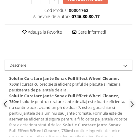
Cod Produs:
00001762
Ai nevoie de ajutor?
0746.30.30.17
Adauga la Favorite
Cere informatii
Descriere
Solutie Curatare Jante Sonax Full Effect Wheel Cleaner,
750ml
curata cu precizie si eficient praful de placute si mizeria
persistenta de pe jantele de aliaj.
Solutie Curatare Jante Sonax Full Effect Wheel Cleaner,
750ml
solutie pentru curatare jante de aliaj este foarte eficienta,
nu contine acizi, avand un ph de doar 7, este sigura chiar si
pentru jantele de aluminiu sau jante cromate. Formula este de
asemenea eficienta si sigura pentru a fi folosita pe jantele vopsite
fara a deteriora stratul de lac.
Solutie Curatare Jante Sonax
Full Effect Wheel Cleaner, 750ml
contine ingrediente unice
care sunt capabile sa dizolve depunerile de fier. Pe durata