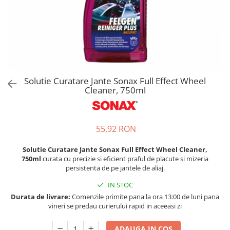
Bord | Plastice Interioare
Parfumuri | Odorizante
CEARA | SEALANT | TRATAMENTE
HIDROFOBE
PROTECTIE | COATING CERAMIC
POLISH | SLEFUIRE | BURETI
Solutie Curatare Jante Sonax Full Effect Wheel
LAVETE | PROSOAPE
Cleaner, 750ml
ACCESORII | ECHIPAMENTE |
APARATURA
55,92 RON
Solutie Curatare Jante Sonax Full Effect Wheel Cleaner,
750ml
curata cu precizie si eficient praful de placute si mizeria
persistenta de pe jantele de aliaj.
IN STOC
Durata de livrare:
Comenzile primite pana la ora 13:00 de luni pana
vineri se predau curierului rapid in aceeasi zi
ADAUGA IN COS