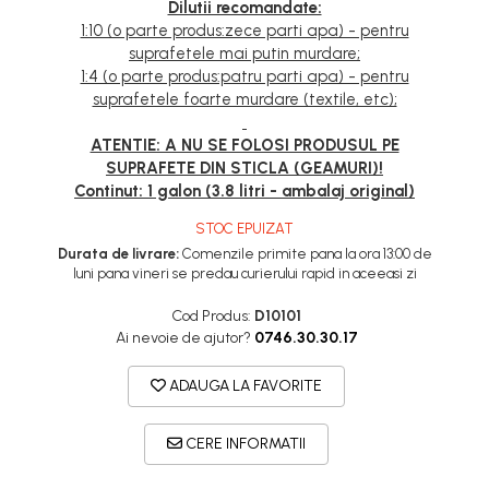
Dilutii recomandate:
1:10 (o parte produs:zece parti apa) - pentru
suprafetele mai putin murdare;
1:4 (o parte produs:patru parti apa) - pentru
suprafetele foarte murdare (textile, etc);
ATENTIE: A NU SE FOLOSI PRODUSUL PE
SUPRAFETE DIN STICLA (GEAMURI)!
Continut: 1 galon (3.8 litri - ambalaj original)
STOC EPUIZAT
Durata de livrare:
Comenzile primite pana la ora 13:00 de
luni pana vineri se predau curierului rapid in aceeasi zi
Cod Produs:
D10101
Ai nevoie de ajutor?
0746.30.30.17
ADAUGA LA FAVORITE
CERE INFORMATII