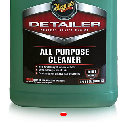
Tapiterii | Textile | Piele
Bord | Plastice Interioare
Parfumuri | Odorizante
CEARA | SEALANT |
TRATAMENTE HIDROFOBE
PROTECTIE | COATING CERAMIC
POLISH | SLEFUIRE | BURETI
LAVETE | PROSOAPE
ACCESORII | ECHIPAMENTE |
APARATURA