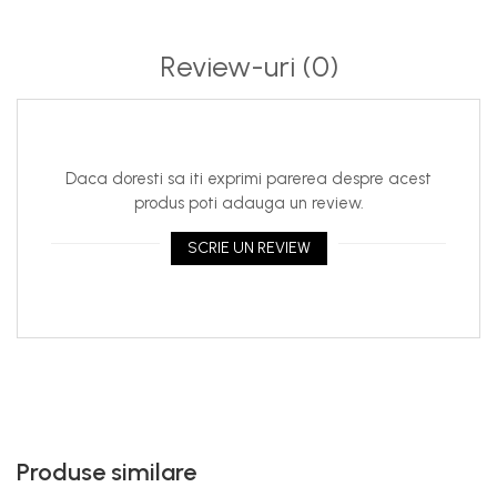
ATENTIE: A NU SE FOLOSI PRODUSUL PE SUPRAFETE
DIN STICLA (GEAMURI)!
Continut: 1 galon (3.8 litri - ambalaj original)
Review-uri
(0)
Daca doresti sa iti exprimi parerea despre acest
produs poti adauga un review.
SCRIE UN REVIEW
Produse similare