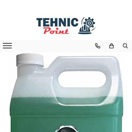
Ulei Auto/Moto
Lichide auto
Intretinere si Detailing Auto
Curatenie si Intretinere Casa
Produse Chimice
Superalimente si Ingrediente Naturale
Uleiuri Motor Autoturisme
Lichide auto
Produse Ambarcatiuni
Solutii Suprafete Bucatarie
Formol (Formaldehida)
Bicarbonat Alimentar
Uleiuri Motor Motociclete
EXTERIOR AUTO
Solutii Suprafete Baie
Alcool Izopropilic
Acid Citric
Ulei Truck, Agro & Heavy Duty
Solutie Curatat Geamuri
Glicerina Vegetala
Seminte Chia
Spray-uri auto( brake cleaner,
lubrifiere,rust cleaner...)
Uleiuri de transmisie
Curatenie Pardoseli si Covoare
Bicarbonat Tehnic
Prespalare | Spalare | Degresare
Uleiuri hidraulice
Solutii diverse
Percarbonat de Sodiu
Decontaminare
Filtre Auto
Intretinere electrocasnice
Soda Calcinata
Plastice | Bandouri Exterioare
Ulei servodirectie
Geam | Parbriz
Jante | Anvelope
Motor
INTERIOR AUTO
Solutii Curatare Generala