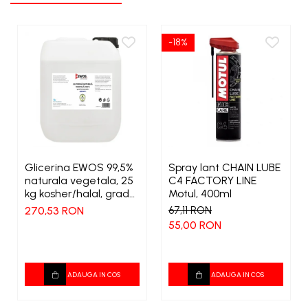
-18%
Glicerina EWOS 99,5%
Spray lant CHAIN LUBE
naturala vegetala, 25
C4 FACTORY LINE
kg kosher/halal, grad
Motul, 400ml
farmaceutic
270,53 RON
67,11 RON
55,00 RON
ADAUGA IN COS
ADAUGA IN COS