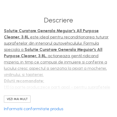
Descriere
Solutie Curatare Generala Meguiar's All Purpose
Cleaner, 3.8L
este ideal pentru reconditionarea tuturor
suprafetelor din interiorul autovehiculului. Formula
speciala a
Solutie Curatare Generala Meguiar's All
Purpose Cleaner, 3.8L
, actioneaza gentil ridicand
mizeria, in timp ce compusii de inmuiere si conferire a
luciului cresc aspectul si senzatia la pipait a mochetei,
vinilinului, si tapiteriei.
Dilutii recomandate:
1:10 (o parte produs:zece parti apa) - pentru suprafetele
mai putin murdare;
1:4 (o parte produs:patru parti apa) - pentru suprafetele
VEZI MAI MULT
foarte murdare (textile, etc);
Informatii conformitate produs