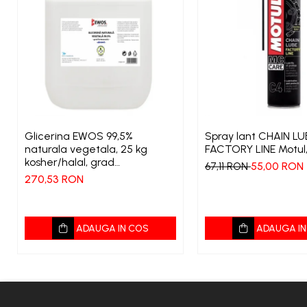
Glicerina EWOS 99,5%
Spray lant CHAIN LU
naturala vegetala, 25 kg
FACTORY LINE Motul
kosher/halal, grad
55,00 RON
67,11 RON
farmaceutic
270,53 RON
ADAUGA IN COS
ADAUGA IN