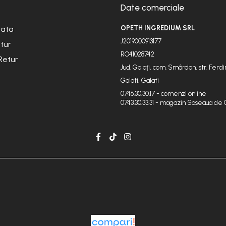
Date comerciale
lata
OPETH INGREDIUM SRL
J2019000913177
etur
RO41028742
Retur
Jud. Galaţi, com. Smârdan, str. Ferdin
Galati, Galati
0746.30.30.17 - comenzi online
0743.30.33.31 - magazin Soseaua de 