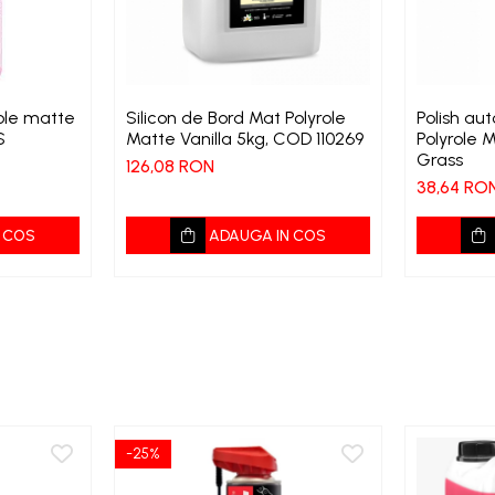
Silicon de Bord Mat Polyrole
Polish au
S
Matte Vanilla 5kg, COD 110269
Polyrole M
Grass
126,08 RON
38,64 RO
 COS
ADAUGA IN COS
-25%