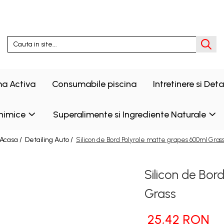
a Activa
Consumabile piscina
Intretinere si Det
himice
Superalimente si Ingrediente Naturale
Acasa /
Detailing Auto /
Silicon de Bord Polyrole matte grapes 600ml Gras
Silicon de Bor
Grass
25,42 RON