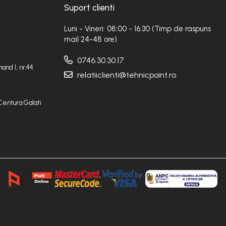
Suport clienti
Luni - Vineri: 08:00 - 16:30 (Timp de raspuns
mail 24-48 ore)
0746.30.30.17
and I, nr.44
relatiiclienti@tehnicpoint.ro
Centura Galati