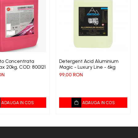
to Concentrata
Detergent Acid Aluminium
x 20kg, COD: 800121
Magic - Luxury Line - 6kg
ON
99,00 RON
ADAUGA IN COS
ADAUGA IN COS