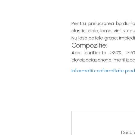
Pentru prelucrarea borduril
plastic, piele, lemn, vinil si 
Nu lasa petele grase, impiedi
Compozitie:
Apa purificata ≥30%; ≥15
cloroizociazonona, metil izo
Informatii conformitate pro
Daca d