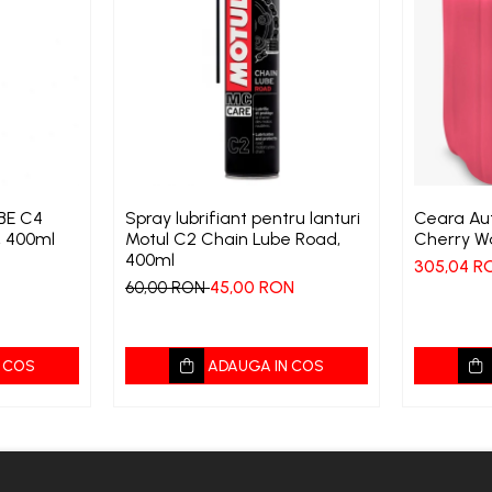
BE C4
Spray lubrifiant pentru lanturi
Ceara Au
, 400ml
Motul C2 Chain Lube Road,
Cherry Wa
400ml
305,04 R
45,00 RON
60,00 RON
 COS
ADAUGA IN COS