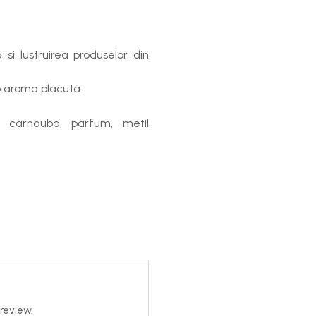
si lustruirea produselor din
 o aroma placuta.
e carnauba, parfum, metil
review.