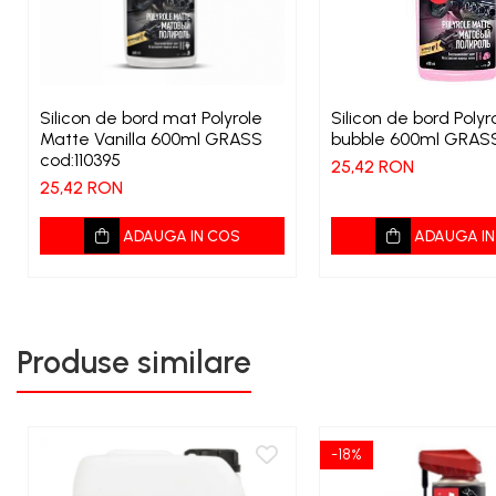
Silicon de bord mat Polyrole
Silicon de bord Polyrole matte
Matte Vanilla 600ml GRASS
bubble 600ml GRAS
cod:110395
25,42 RON
25,42 RON
ADAUGA IN COS
ADAUGA IN
Produse similare
-18%