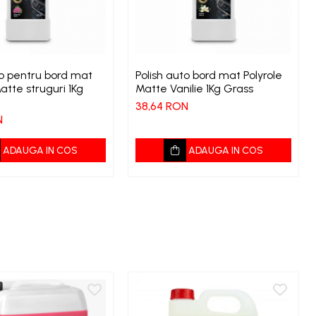
to pentru bord mat
Polish auto bord mat Polyrole
atte struguri 1Kg
Matte Vanilie 1Kg Grass
38,64 RON
N
ADAUGA IN COS
ADAUGA IN COS