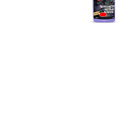
Tapiterii | Textile | Piele
Bord | Plastice Interioare
Parfumuri | Odorizante
CEARA | SEALANT |
TRATAMENTE HIDROFOBE
PROTECTIE | COATING CERAMIC
POLISH | SLEFUIRE | BURETI
LAVETE | PROSOAPE
ACCESORII | ECHIPAMENTE |
APARATURA