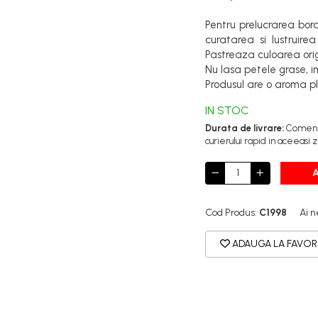
Pentru prelucrarea bord
curatarea si lustruirea
Pastreaza culoarea orig
Nu lasa petele grase, i
Produsul are o aroma p
IN STOC
Durata de livrare:
Comenzil
curierului rapid in aceeasi z
Cod Produs:
C1998
Ai n
ADAUGA LA FAVOR