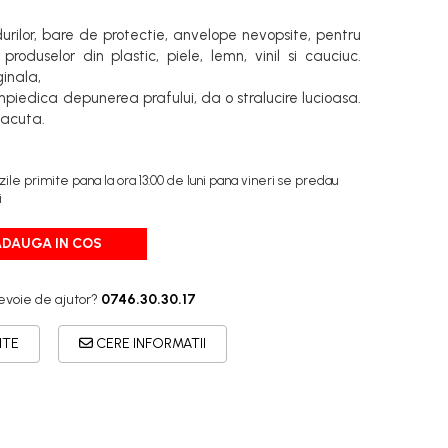
urilor, bare de protectie, anvelope nevopsite, pentru
 produselor din plastic, piele, lemn, vinil si cauciuc.
inala,
mpiedica depunerea prafului, da o stralucire lucioasa.
lacuta.
e primite pana la ora 13:00 de luni pana vineri se predau
i
ADAUGA IN COS
evoie de ajutor?
0746.30.30.17
ITE
CERE INFORMATII