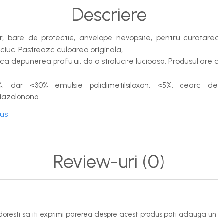
Descriere
or, bare de protectie, anvelope nevopsite, pentru curatarea 
cauciuc. Pastreaza culoarea originala,
ca depunerea prafului, da o stralucire lucioasa. Produsul are
%, dar <30% emulsie polidimetilsiloxan; <5%: ceara d
ciazolonona.
dus
Review-uri
(0)
oresti sa iti exprimi parerea despre acest produs poti adauga un 