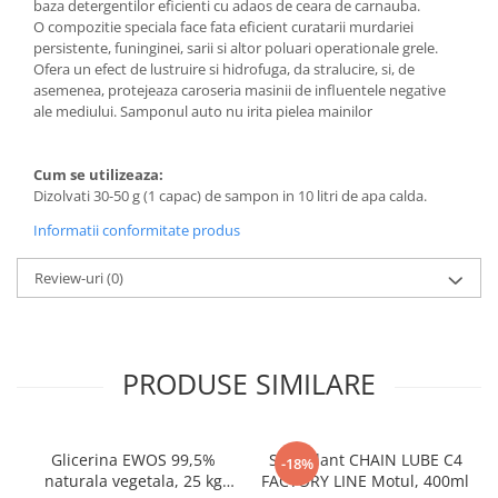
baza detergentilor eficienti cu adaos de ceara de carnauba.
O compozitie speciala face fata eficient curatarii murdariei
persistente, funinginei, sarii si altor poluari operationale grele.
Ofera un efect de lustruire si hidrofuga, da stralucire, si, de
asemenea, protejeaza caroseria masinii de influentele negative
ale mediului. Samponul auto nu irita pielea mainilor
Cum se utilizeaza:
Dizolvati 30-50 g (1 capac) de sampon in 10 litri de apa calda.
Informatii conformitate produs
Review-uri
(0)
PRODUSE SIMILARE
Glicerina EWOS 99,5%
Spray lant CHAIN LUBE C4
-18%
naturala vegetala, 25 kg
FACTORY LINE Motul, 400ml