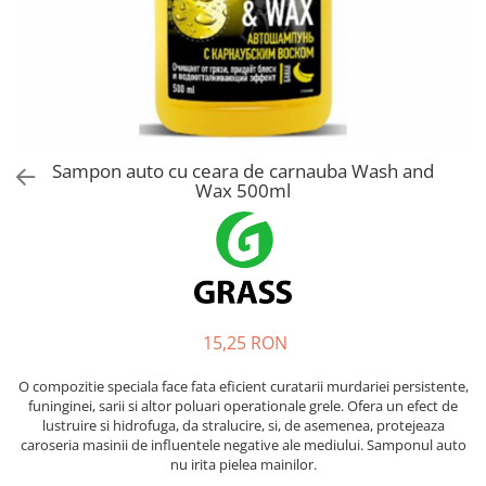
Bord | Plastice Interioare
Parfumuri | Odorizante
CEARA | SEALANT | TRATAMENTE
HIDROFOBE
PROTECTIE | COATING CERAMIC
POLISH | SLEFUIRE | BURETI
Sampon auto cu ceara de carnauba Wash and
LAVETE | PROSOAPE
Wax 500ml
ACCESORII | ECHIPAMENTE |
APARATURA
15,25 RON
O compozitie speciala face fata eficient curatarii murdariei persistente,
funinginei, sarii si altor poluari operationale grele. Ofera un efect de
lustruire si hidrofuga, da stralucire, si, de asemenea, protejeaza
caroseria masinii de influentele negative ale mediului. Samponul auto
nu irita pielea mainilor.