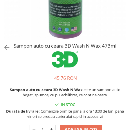
Bord | Plastice Interioare
Parfumuri | Odorizante
CEARA | SEALANT | TRATAMENTE
HIDROFOBE
PROTECTIE | COATING CERAMIC
POLISH | SLEFUIRE | BURETI
Sampon auto cu ceara 3D Wash N Wax 473ml
LAVETE | PROSOAPE
ACCESORII | ECHIPAMENTE |
APARATURA
45,76 RON
Sampon auto cu ceara 3D Wash N Wax
este un sampon auto
bogat, spumos, cu pH echilibrat, ce contine ceara.
IN STOC
Durata de livrare:
Comenzile primite pana la ora 13:00 de luni pana
vineri se predau curierului rapid in aceeasi zi
ADAUGA IN COS