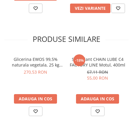
VEZI VARIANTE
PRODUSE SIMILARE
Glicerina EWOS 99,5%
Spray lant CHAIN LUBE C4
-18%
naturala vegetala, 25 kg
FACTORY LINE Motul, 400ml
kosher/halal, grad
270,53 RON
67,11 RON
farmaceutic
55,00 RON
ADAUGA IN COS
ADAUGA IN COS