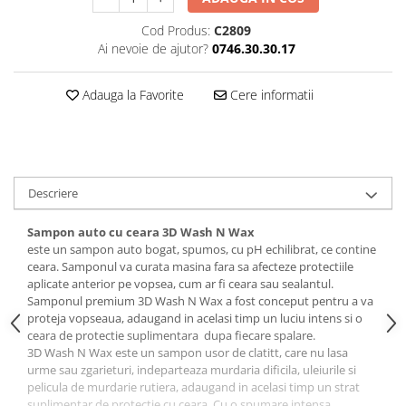
Cod Produs:
C2809
Ai nevoie de ajutor?
0746.30.30.17
Adauga la Favorite
Cere informatii
Descriere
Sampon auto cu ceara 3D Wash N Wax
este un sampon auto bogat, spumos, cu pH echilibrat, ce contine
ceara. Samponul va curata masina fara sa afecteze protectiile
aplicate anterior pe vopsea, cum ar fi ceara sau sealantul.
Samponul premium 3D Wash N Wax a fost conceput pentru a va
proteja vopseaua, adaugand in acelasi timp un luciu intens si o
ceara de protectie suplimentara dupa fiecare spalare.
3D Wash N Wax este un sampon usor de clatitt, care nu lasa
urme sau zgarieturi, indeparteaza murdaria dificila, uleiurile si
pelicula de murdarie rutiera, adaugand in acelasi timp un strat
suplimentar de protectie cu ceara. Cu o spumare intensa,