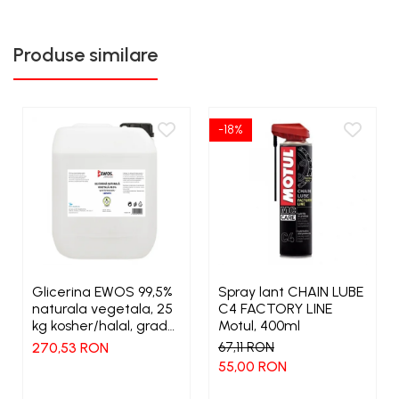
Produse similare
-18%
Glicerina EWOS 99,5%
Spray lant CHAIN LUBE
naturala vegetala, 25
C4 FACTORY LINE
kg kosher/halal, grad
Motul, 400ml
farmaceutic
270,53 RON
67,11 RON
55,00 RON