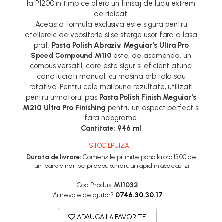
la P1200 in timp ce ofera un finisaj de luciu extrem
de ridicat.
Aceasta formula exclusiva este sigura pentru
atelierele de vopsitorie si se sterge usor fara a lasa
praf.
Pasta Polish Abraziv Meguiar's Ultra Pro
Speed Compound M110
este, de asemenea, un
compus versatil, care este sigur si eficient atunci
cand lucrati manual, cu masina orbitala sau
rotativa. Pentru cele mai bune rezultate, utilizati
pentru urmatorul pas
Pasta Polish Finish Meguiar's
M210 Ultra Pro Finishing
pentru un aspect perfect si
fara holograme.
Cantitate: 946 ml
STOC EPUIZAT
Durata de livrare:
Comenzile primite pana la ora 13:00 de
luni pana vineri se predau curierului rapid in aceeasi zi
Cod Produs:
M11032
Ai nevoie de ajutor?
0746.30.30.17
ADAUGA LA FAVORITE