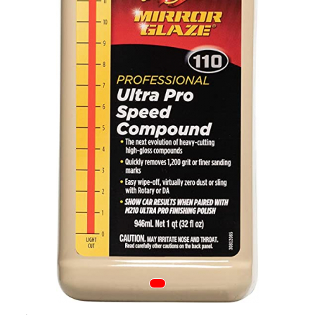
Tapiterii | Textile | Piele
Bord | Plastice Interioare
Parfumuri | Odorizante
CEARA | SEALANT |
TRATAMENTE HIDROFOBE
PROTECTIE | COATING CERAMIC
POLISH | SLEFUIRE | BURETI
LAVETE | PROSOAPE
ACCESORII | ECHIPAMENTE |
APARATURA