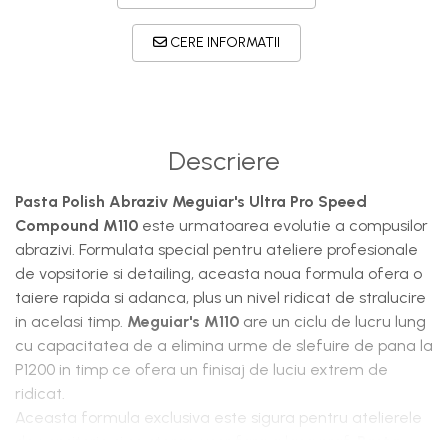
CERE INFORMATII
Descriere
Pasta Polish Abraziv Meguiar's Ultra Pro Speed
Compound M110
este urmatoarea evolutie a compusilor
abrazivi. Formulata special pentru ateliere profesionale
de vopsitorie si detailing, aceasta noua formula ofera o
taiere rapida si adanca, plus un nivel ridicat de stralucire
in acelasi timp.
Meguiar's M110
are un ciclu de lucru lung
cu capacitatea de a elimina urme de slefuire de pana la
P1200 in timp ce ofera un finisaj de luciu extrem de
ridicat.
Aceasta formula exclusiva este sigura pentru atelierele
de vopsitorie si se sterge usor fara a lasa praf.
Pasta