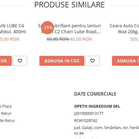
PRODUSE SIMILARE
AIN LUBE C4
Spray lubrifiant pentru lanturi
Ceara Auto Co
-25%
Motul, 400ml
Motul C2 Chain Lube Road,
Wax 20kg,
400ml
5,00 RON
60,00 RON
45,00 RON
305
COS
ADAUGA IN COS
ADAUGA I
DATE COMERCIALE
 Plata
OPETH INGREDIUM SRL
e Retur
J2019000913177
de Retur
RO41028742
Jud. Galaţi, com. Smârdan, str. Ferd
nr.44