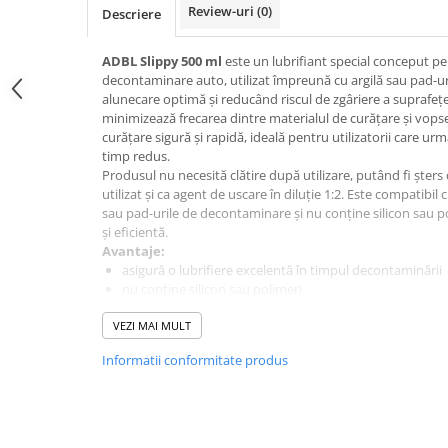
Review-uri
(0)
Descriere
ADBL Slippy 500 ml
este un lubrifiant special conceput p
decontaminare auto, utilizat împreună cu argilă sau pad-ur
alunecare optimă și reducând riscul de zgâriere a suprafețe
minimizează frecarea dintre materialul de curățare și vopse
curățare sigură și rapidă, ideală pentru utilizatorii care urm
timp redus.
Produsul nu necesită clătire după utilizare, putând fi șters 
utilizat și ca agent de uscare în diluție 1:2. Este compatibi
sau pad-urile de decontaminare și nu conține silicon sau pol
și eficientă.
Avantaje:
asigură o lubrifiere excelentă în timpul decontaminării
nu conține silicon sau polimeri
ușor de aplicat și de șters
VEZI MAI MULT
poate fi utilizat și ca desicant
Informatii conformitate produs