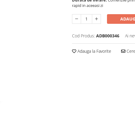
rapid in aceeasi zi
ADAUG
Cod Produs:
ADB000346
Ai ne
Adauga la Favorite
Cere 