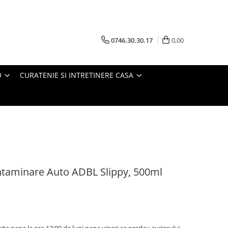
0746.30.30.17
0,00
O
CURATENIE SI INTRETINERE CASA
ontaminare Auto ADBL Slippy, 500ml
te pana la ora 13:00 de luni pana vineri se predau curierului