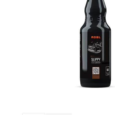
Bord | Plastice Interioare
Parfumuri | Odorizante
CEARA | SEALANT | TRATAMENTE
HIDROFOBE
PROTECTIE | COATING CERAMIC
POLISH | SLEFUIRE | BURETI
LAVETE | PROSOAPE
ACCESORII | ECHIPAMENTE |
APARATURA