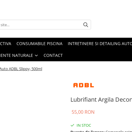
CTIVA
CONSUMABILE PISCINA
INTRETINERE SI DETAILING AUT
IENTE NATURALE
CONTACT
 Auto ADBL Slippy, 500ml
Lubrifiant Argila Dec
55,00 RON
IN STOC
Durata de livrare:
Comenzile primi