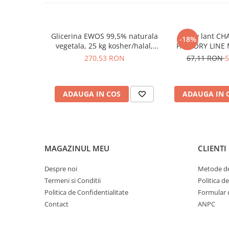
Glicerina EWOS 99,5% naturala
Spray lant CH
-18%
vegetala, 25 kg kosher/halal,
FACTORY LINE 
grad farmaceutic
270,53 RON
67,11 RON
5
ADAUGA IN COS
ADAUGA IN 
MAGAZINUL MEU
CLIENTI
Despre noi
Metode de
Termeni si Conditii
Politica d
Politica de Confidentialitate
Formular 
Contact
ANPC