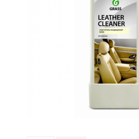
Bord | Plastice Interioare
Parfumuri | Odorizante
CEARA | SEALANT | TRATAMENTE
HIDROFOBE
PROTECTIE | COATING CERAMIC
POLISH | SLEFUIRE | BURETI
LAVETE | PROSOAPE
ACCESORII | ECHIPAMENTE |
APARATURA