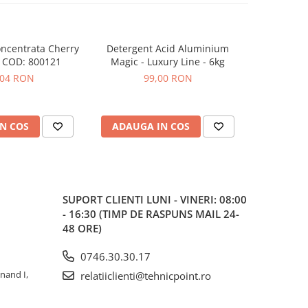
ncentrata Cherry
Detergent Acid Aluminium
Alcool izo
-20%
 COD: 800121
Magic - Luxury Line - 6kg
detaili
,04 RON
99,00 RON
25,42
N COS
ADAUGA IN COS
ADAUG
SUPORT CLIENTI
LUNI - VINERI: 08:00
- 16:30 (TIMP DE RASPUNS MAIL 24-
48 ORE)
0746.30.30.17
inand I,
relatiiclienti@tehnicpoint.ro