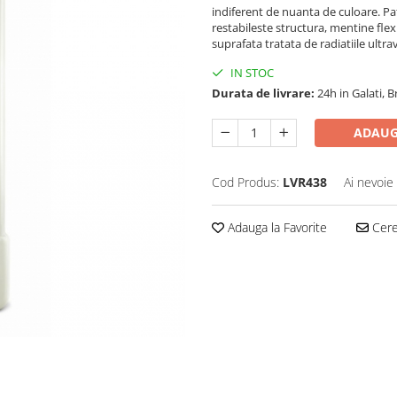
indiferent de nuanta de culoare. Pat
restabileste structura, mentine flexi
suprafata tratata de radiatiile ultr
IN STOC
Durata de livrare:
24h in Galati, Br
ADAUG
Cod Produs:
LVR438
Ai nevoie
Adauga la Favorite
Cere 