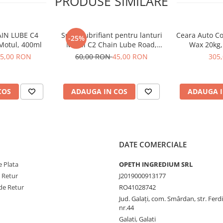
PRODUSE SIMILARE
AIN LUBE C4
Spray lubrifiant pentru lanturi
Ceara Auto Co
-25%
Motul, 400ml
Motul C2 Chain Lube Road,
Wax 20kg,
400ml
5,00 RON
60,00 RON
45,00 RON
305
COS
ADAUGA IN COS
ADAUGA I
DATE COMERCIALE
 Plata
OPETH INGREDIUM SRL
e Retur
J2019000913177
de Retur
RO41028742
Jud. Galaţi, com. Smârdan, str. Ferd
nr.44
Galati, Galati