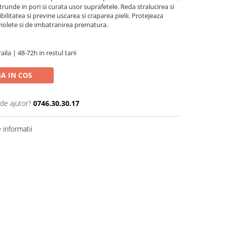
runde in pori si curata usor suprafetele. Reda stralucirea si
bilitatea si previne uscarea si craparea pielii. Protejeaza
aviolete si de imbatranirea prematura.
aila | 48-72h in restul tarii
A IN COS
 de ajutor?
0746.30.30.17
informatii