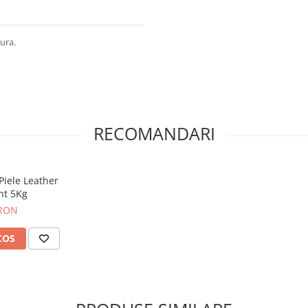
tura.
RECOMANDARI
Piele Leather
nt 5Kg
 RON
COS