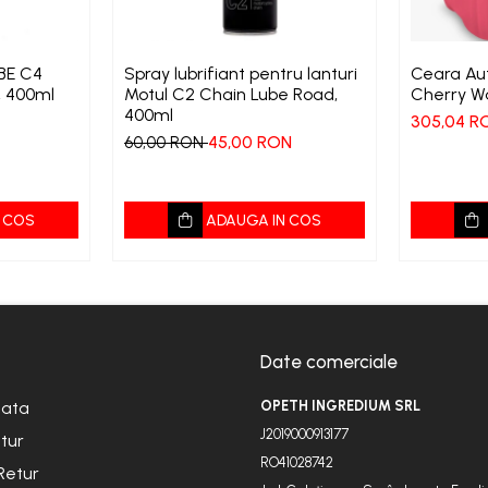
BE C4
Spray lubrifiant pentru lanturi
Ceara Au
, 400ml
Motul C2 Chain Lube Road,
Cherry Wa
400ml
305,04 R
45,00 RON
60,00 RON
 COS
ADAUGA IN COS
Date comerciale
lata
OPETH INGREDIUM SRL
J2019000913177
etur
RO41028742
Retur