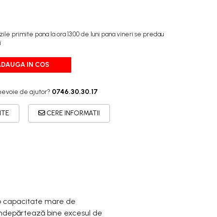
e primite pana la ora 13:00 de luni pana vineri se predau
i
ADAUGA IN COS
nevoie de ajutor?
0746.30.30.17
ITE
CERE INFORMATII
 o capacitate mare de
îndepărtează bine excesul de