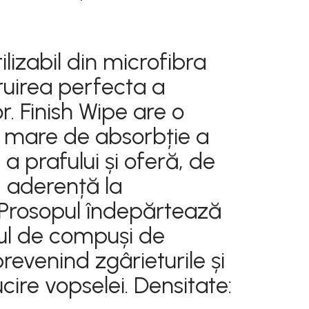
ilizabil din microfibra
ruirea perfecta a
or.
Finish Wipe are o
 mare de absorbție a
i a prafului și oferă, de
 aderență la
Prosopul îndepărtează
ul de compuși de
prevenind zgârieturile și
cire vopselei.
Densitate: