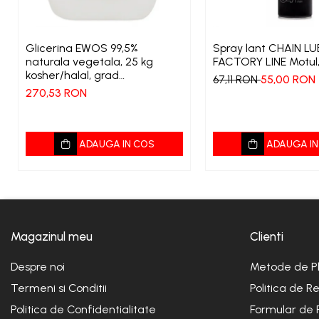
Glicerina EWOS 99,5%
Spray lant CHAIN LU
naturala vegetala, 25 kg
FACTORY LINE Motul
kosher/halal, grad
55,00 RON
67,11 RON
farmaceutic
270,53 RON
ADAUGA IN COS
ADAUGA IN
Magazinul meu
Clienti
Despre noi
Metode de P
Termeni si Conditii
Politica de R
Politica de Confidentialitate
Formular de 