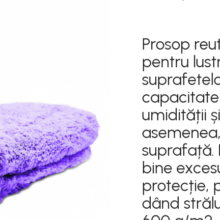
20,34 RON
Prosop reut
pentru lust
suprafetel
capacitate
umidității ș
asemenea,
suprafață.
bine exces
protecție, 
dând strălu