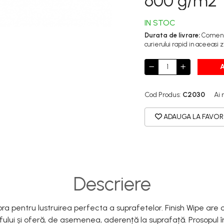
600 g/m2
IN STOC
Durata de livrare:
Comenzil
curierului rapid in aceeasi z
Cod Produs:
C2030
Ai 
ADAUGA LA FAVOR
Descriere
ibra pentru lustruirea perfecta a suprafetelor.
Finish Wipe are
rafului și oferă, de asemenea, aderență la suprafață.
Prosopul 