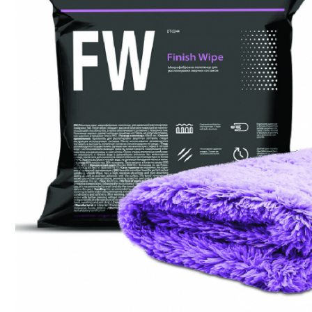
Tapiterii | Textile | Piele
Bord | Plastice Interioare
Parfumuri | Odorizante
CEARA | SEALANT |
TRATAMENTE HIDROFOBE
PROTECTIE | COATING CERAMIC
POLISH | SLEFUIRE | BURETI
LAVETE | PROSOAPE
ACCESORII | ECHIPAMENTE |
APARATURA