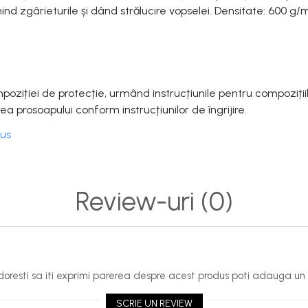
nd zgârieturile și dând strălucire vopselei.
Densitate: 600 g/
mpoziției de protecție, urmând instrucțiunile pentru compozițiil
 prosoapului conform instrucțiunilor de îngrijire.
dus
Review-uri
(0)
oresti sa iti exprimi parerea despre acest produs poti adauga un 
SCRIE UN REVIEW