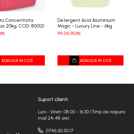
to Concentrata
Detergent Acid Aluminium
x 20kg, COD: 800121
Magic - Luxury Line - 6kg
ON
99,00 RON
ADAUGA IN COS
ADAUGA IN COS
Suport clienti
Luni - Vineri: 08:00 - 16:30 (Timp de raspuns
mail 24-48 ore)
0746.30.30.17