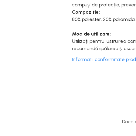
compuși de protecție, preveni
Compozitie:
80% poliester, 20% poliamida.
Mod de utilizare:
Utilizați pentru lustruirea co
recomandă spălarea și uscarea
Informatii conformitate pro
Daca d