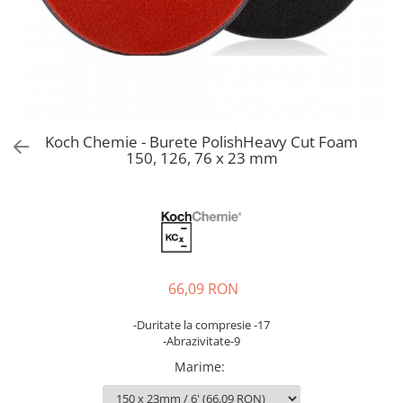
Bord | Plastice Interioare
Parfumuri | Odorizante
CEARA | SEALANT | TRATAMENTE
HIDROFOBE
PROTECTIE | COATING CERAMIC
POLISH | SLEFUIRE | BURETI
Koch Chemie - Burete PolishHeavy Cut Foam
LAVETE | PROSOAPE
150, 126, 76 x 23 mm
ACCESORII | ECHIPAMENTE |
APARATURA
66,09 RON
-Duritate la compresie -17
-Abrazivitate-9
Marime
: