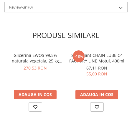
Review-uri
(0)
PRODUSE SIMILARE
Glicerina EWOS 99,5%
Spray lant CHAIN LUBE C4
-18%
naturala vegetala, 25 kg
FACTORY LINE Motul, 400ml
kosher/halal, grad
270,53 RON
67,11 RON
farmaceutic
55,00 RON
ADAUGA IN COS
ADAUGA IN COS