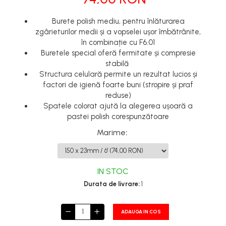
Burete polish mediu, pentru înlăturarea
zgârieturilor medii și a vopselei ușor îmbătrânite,
în combinație cu F6.01
Buretele special oferă fermitate și compresie
stabilă
Structura celulară permite un rezultat lucios și
factori de igienă foarte buni (stropire și praf
reduse)
Spatele colorat ajută la alegerea ușoară a
pastei polish corespunzătoare
Marime
:
IN STOC
Durata de livrare:
1
ADAUGA IN COS