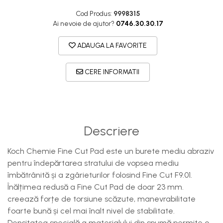
Cod Produs:
9998315
Ai nevoie de ajutor?
0746.30.30.17
ADAUGA LA FAVORITE
CERE INFORMATII
Descriere
Koch Chemie Fine Cut Pad este un burete mediu abraziv
pentru îndepărtarea stratului de vopsea mediu
îmbătrânită și a zgârieturilor folosind Fine Cut F9.01.
Înălțimea redusă a Fine Cut Pad de doar 23 mm.
creează forțe de torsiune scăzute, manevrabilitate
foarte bună și cel mai înalt nivel de stabilitate.
Densitatea specială a materialului din spumă permite o