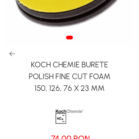
Tapiterii | Textile | Piele
Bord | Plastice Interioare
Parfumuri | Odorizante
CEARA | SEALANT |
TRATAMENTE HIDROFOBE
PROTECTIE | COATING CERAMIC
KOCH CHEMIE BURETE
POLISH | SLEFUIRE | BURETI
LAVETE | PROSOAPE
POLISH FINE CUT FOAM
ACCESORII | ECHIPAMENTE |
150, 126, 76 X 23 MM
APARATURA
74,00 RON