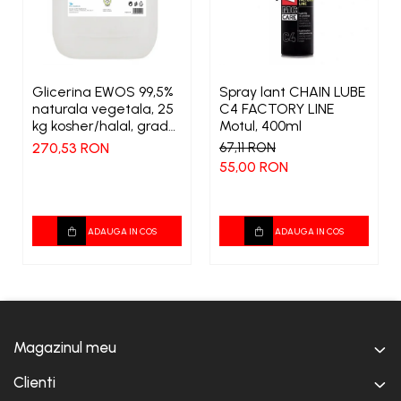
Glicerina EWOS 99,5%
Spray lant CHAIN LUBE
naturala vegetala, 25
C4 FACTORY LINE
kg kosher/halal, grad
Motul, 400ml
farmaceutic
270,53 RON
67,11 RON
55,00 RON
ADAUGA IN COS
ADAUGA IN COS
Magazinul meu
Clienti