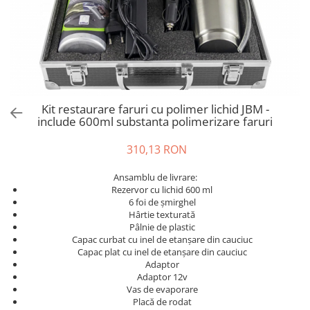
Bord | Plastice Interioare
Parfumuri | Odorizante
CEARA | SEALANT | TRATAMENTE
HIDROFOBE
PROTECTIE | COATING CERAMIC
POLISH | SLEFUIRE | BURETI
Kit restaurare faruri cu polimer lichid JBM -
LAVETE | PROSOAPE
include 600ml substanta polimerizare faruri
ACCESORII | ECHIPAMENTE |
310,13 RON
APARATURA
Ansamblu de livrare:
Rezervor cu lichid 600 ml
6 foi de șmirghel
Hârtie texturată
Pâlnie de plastic
Capac curbat cu inel de etanșare din cauciuc
Capac plat cu inel de etanșare din cauciuc
Adaptor
Adaptor 12v
Vas de evaporare
Placă de rodat