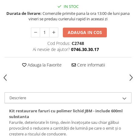
IN STOC
Durata de livrare:
Comenzile primite pana la ora 13:00 de luni pana
vineri se predau curierului rapid in aceeasi zi
ADAUGA IN COS
Cod Produs:
C2748
Ai nevoie de ajutor?
0746.30.30.17
Adauga la Favorite
Cere informatii
Descriere
Kit restaurare faruri cu polimer lichid JBM - include 600ml
substanta
Farurile, deteriorate în timp, devin încețoșate sau chiar gălbui
provocând o reducere a cantității de lumină pe care o emit și o
creștere a riscului de conducere.