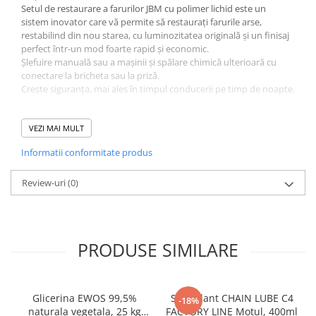
Setul de restaurare a farurilor JBM cu polimer lichid este un
sistem inovator care vă permite să restaurați farurile arse,
restabilind din nou starea, cu luminozitatea originală și un finisaj
perfect într-un mod foarte rapid și economic.
Șlefuire manuală sau a mașinii și spălare chimică ulterioară cu
conectare la bricheta sau la priză.
Crește siguranța, mai ales în timpul conducerii pe timp de noapte.
Ansamblu de livrare:
VEZI MAI MULT
Rezervor cu lichid 600 ml
6 foi de șmirghel
Informatii conformitate produs
Hârtie texturată
Pâlnie de plastic
Review-uri
Capac curbat cu inel de etanșare din cauciuc
(0)
Capac plat cu inel de etanșare din cauciuc
Adaptor
Adaptor 12v
Vas de evaporare
PRODUSE SIMILARE
Placă de rodat
COMPANIA JBM VĂ AMINTEȘTE, CĂ DISPOZITIVUL NU TREBUIE
CONECTAT LA SURSA DE ALIMENTARE MAI MULT DE 5 MINUTE,
DEOARECE O POSIBILĂ SUPRAÎNCĂLZIRE POATE DETERIORA
Glicerina EWOS 99,5%
Spray lant CHAIN LUBE C4
-18%
CUPA DE VAPORIZARE
naturala vegetala, 25 kg
FACTORY LINE Motul, 400ml