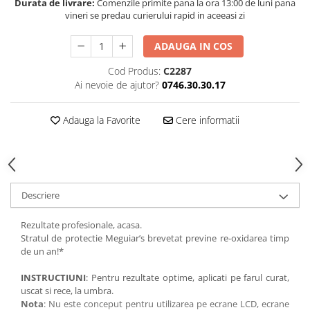
Durata de livrare:
Comenzile primite pana la ora 13:00 de luni pana
vineri se predau curierului rapid in aceeasi zi
ADAUGA IN COS
Cod Produs:
C2287
Ai nevoie de ajutor?
0746.30.30.17
Adauga la Favorite
Cere informatii
Descriere
Rezultate profesionale, acasa.
Stratul de protectie Meguiar’s brevetat previne re-oxidarea timp
de un an!*
INSTRUCTIUNI
: Pentru rezultate optime, aplicati pe farul curat,
uscat si rece, la umbra.
Nota
: Nu este conceput pentru utilizarea pe ecrane LCD, ecrane