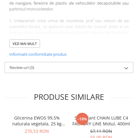
de navigare, ferestre de plastic ale vehiculelor decapotabile sau
parbrizul motocicletelor.
1. Indepartati orice urma de murdarie, praf sau resturi de pe
suprafata farului, cu ajutorul unei solutii de curatat sticla si un
prosop curat. Acoperiti marginile cu banda adeziva de protectie.
Lucrati cu atentie in zona marginilor si aveti grija sa nu atingeti
vopseaua.
VEZI MAI MULT
Informatii conformitate produs
2.Atasati discul de finisaj de abrazivitate 1000 pe pad-ul manual.
Pastrati discul de finisaj umed, inmuind intr-un mic recipient cu
apa, sau pulverizati apa direct pe suprafata discului. Slefuiti farul
Review-uri
(0)
cu miscari uniforme suprapuse, laterale. Umeziti frecvent discul,
pentru lubrifiere. Continuati sa slefuiti pana cand farul capata un
aspect mat uniform. Uscati farul stergand cu un prosop de
microfibra.
PRODUSE SIMILARE
3.Scoateti discul de finisaj de abrazivitate 1000 de pe pad-ul
manual si atasati pe cel de 3000. Pastrati discul de finisaj umed,
inmuind intr-un mic recipient cu apa, sau pulverizati apa direct pe
Glicerina EWOS 99,5%
Spray lant CHAIN LUBE C4
-18%
suprafata discului. Slefuiti farul cu miscari sus-jos uniforme,
naturala vegetala, 25 kg
FACTORY LINE Motul, 400ml
suprapuse. Uscati farul stergand cu un prosop de microfibra.
kosher/halal, grad
270,53 RON
67,11 RON
farmaceutic
55,00 RON
4. Atasati pad-ul de polish galben Meguiar’s la bormasina