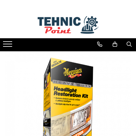
Ulei Auto/Moto
Lichide auto
Intretinere si Detailing Auto
Curatenie si Intretinere Casa
Produse Chimice
Superalimente si Ingrediente Naturale
Uleiuri Motor Autoturisme
Lichide auto
Produse Ambarcatiuni
Solutii Suprafete Bucatarie
Formol (Formaldehida)
Bicarbonat Alimentar
Uleiuri Motor Motociclete
EXTERIOR AUTO
Solutii Suprafete Baie
Alcool Izopropilic
Acid Citric
Ulei Truck, Agro & Heavy Duty
Spray-uri auto( brake cleaner,
Solutie Curatat Geamuri
Glicerina Vegetala
Seminte Chia
lubrifiere,rust cleaner...)
Uleiuri de transmisie
Curatenie Pardoseli si Covoare
Bicarbonat Tehnic
Prespalare | Spalare | Degresare
Uleiuri hidraulice
Solutii diverse
Percarbonat de Sodiu
Decontaminare
Filtre Auto
Intretinere electrocasnice
Soda Calcinata
Plastice | Bandouri Exterioare
Ulei servodirectie
Geam | Parbriz
Jante | Anvelope
Motor
INTERIOR AUTO
Solutii Curatare Generala
Tapiterii | Textile | Piele