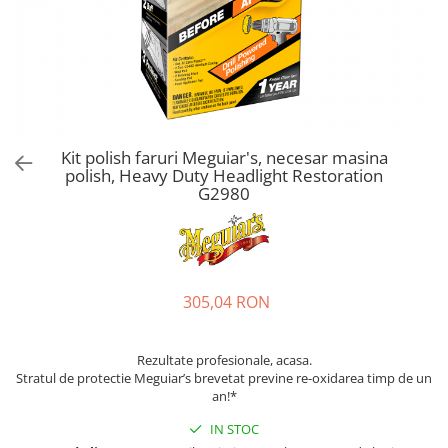
Bord | Plastice Interioare
Parfumuri | Odorizante
CEARA | SEALANT | TRATAMENTE
HIDROFOBE
PROTECTIE | COATING CERAMIC
POLISH | SLEFUIRE | BURETI
Kit polish faruri Meguiar's, necesar masina
LAVETE | PROSOAPE
polish, Heavy Duty Headlight Restoration
G2980
ACCESORII | ECHIPAMENTE |
APARATURA
305,04 RON
Rezultate profesionale, acasa.
Stratul de protectie Meguiar’s brevetat previne re-oxidarea timp de un
an!*
IN STOC