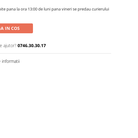
te pana la ora 13:00 de luni pana vineri se predau curierului
A IN COS
e ajutor?
0746.30.30.17
informatii