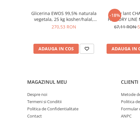
Glicerina EWOS 99,5% naturala
Spray lant CH
-18%
vegetala, 25 kg kosher/halal,
FACTORY LINE 
grad farmaceutic
270,53 RON
67,11 RON
5
ADAUGA IN COS
ADAUGA IN 
MAGAZINUL MEU
CLIENTI
Despre noi
Metode de
Termeni si Conditii
Politica d
Politica de Confidentialitate
Formular 
Contact
ANPC