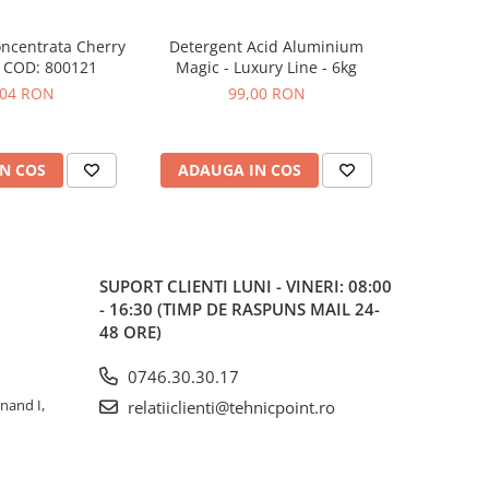
ncentrata Cherry
Detergent Acid Aluminium
Alcool izo
-20%
 COD: 800121
Magic - Luxury Line - 6kg
detaili
,04 RON
99,00 RON
25,42
N COS
ADAUGA IN COS
ADAUG
SUPORT CLIENTI
LUNI - VINERI: 08:00
- 16:30 (TIMP DE RASPUNS MAIL 24-
48 ORE)
0746.30.30.17
inand I,
relatiiclienti@tehnicpoint.ro