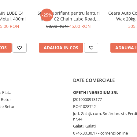
AIN LUBE C4
Spray lubrifiant pentru lanturi
Ceara Auto Co
-25%
Motul, 400ml
Motul C2 Chain Lube Road,
Wax 20kg,
400ml
5,00 RON
60,00 RON
45,00 RON
305
COS
ADAUGA IN COS
ADAUGA I
DATE COMERCIALE
 Plata
OPETH INGREDIUM SRL
e Retur
J2019000913177
de Retur
RO41028742
Jud. Galaţi, com. Smârdan, str. Ferd
nr.44
Galati, Galati
0746.30.30.17 - comenzi online