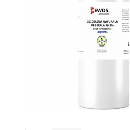
Bord | Plastice Interioare
Parfumuri | Odorizante
CEARA | SEALANT | TRATAMENTE
HIDROFOBE
PROTECTIE | COATING CERAMIC
POLISH | SLEFUIRE | BURETI
LAVETE | PROSOAPE
ACCESORII | ECHIPAMENTE |
APARATURA