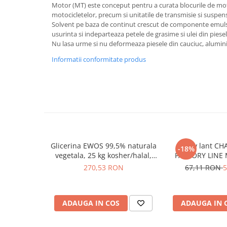
Motor (MT) este conceput pentru a curata blocurile de mot
motocicletelor, precum si unitatile de transmisie si suspens
Solvent pe baza de continut crescut de componente emulsi
usurinta si indeparteaza petele de grasime si ulei din piese
Nu lasa urme si nu deformeaza piesele din cauciuc, aluminiu
Informatii conformitate produs
Glicerina EWOS 99,5% naturala
Spray lant CH
-18%
vegetala, 25 kg kosher/halal,
FACTORY LINE 
grad farmaceutic
270,53 RON
67,11 RON
5
ADAUGA IN COS
ADAUGA IN 