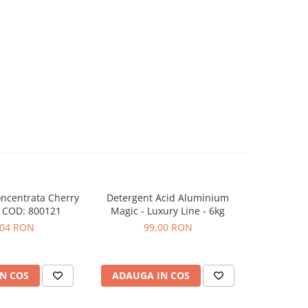
ncentrata Cherry
Detergent Acid Aluminium
Alcool izo
-20%
 COD: 800121
Magic - Luxury Line - 6kg
detaili
,04 RON
99,00 RON
25,42
N COS
ADAUGA IN COS
ADAUG