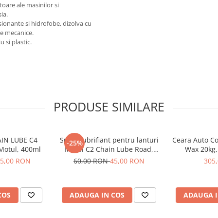
oare ale masinilor si
ia.
onante si hidrofobe, dizolva cu
le mecanice.
 si plastic.
PRODUSE SIMILARE
AIN LUBE C4
Spray lubrifiant pentru lanturi
Ceara Auto Co
-25%
Motul, 400ml
Motul C2 Chain Lube Road,
Wax 20kg,
400ml
5,00 RON
60,00 RON
45,00 RON
305
COS
ADAUGA IN COS
ADAUGA I