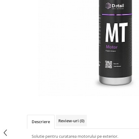
Bord | Plastice Interioare
Parfumuri | Odorizante
CEARA | SEALANT | TRATAMENTE
HIDROFOBE
PROTECTIE | COATING CERAMIC
POLISH | SLEFUIRE | BURETI
LAVETE | PROSOAPE
ACCESORII | ECHIPAMENTE |
APARATURA
Review-uri
(0)
Descriere
Solutie pentru curatarea motorului pe exterior.