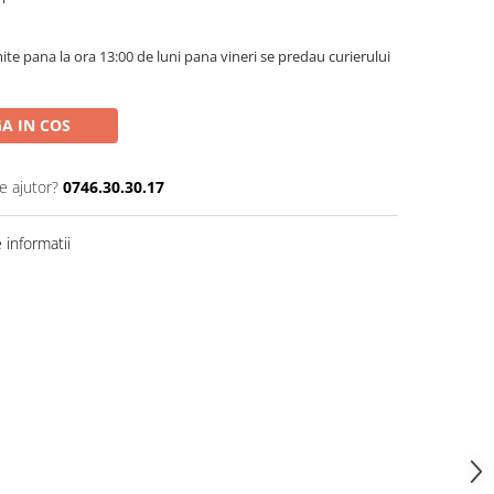
te pana la ora 13:00 de luni pana vineri se predau curierului
A IN COS
e ajutor?
0746.30.30.17
informatii