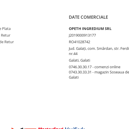
DATE COMERCIALE
 Plata
OPETH INGREDIUM SRL
e Retur
J2019000913177
de Retur
RO41028742
Jud. Galaţi, com. Smârdan, str. Ferd
nr.44
Galati, Galati
0746.30.30.17 - comenzi online
0743.30.33.31 - magazin Soseaua d
Galati