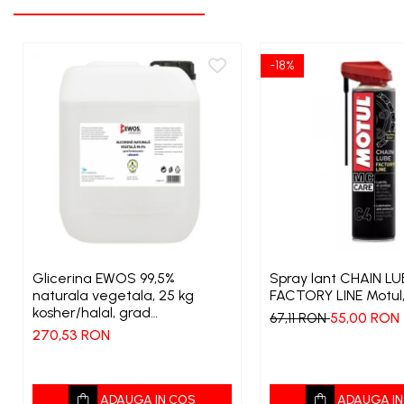
-18%
Glicerina EWOS 99,5%
Spray lant CHAIN LU
naturala vegetala, 25 kg
FACTORY LINE Motul
kosher/halal, grad
55,00 RON
67,11 RON
farmaceutic
270,53 RON
ADAUGA IN COS
ADAUGA IN