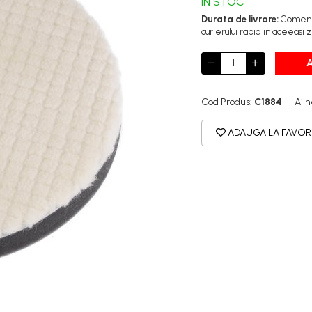
IN STOC
Durata de livrare:
Comenzil
curierului rapid in aceeasi z
Cod Produs:
C1884
Ai n
ADAUGA LA FAVOR