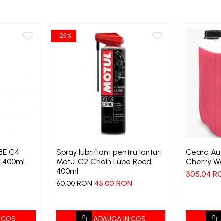
-25%
BE C4
Spray lubrifiant pentru lanturi
Ceara Au
, 400ml
Motul C2 Chain Lube Road,
Cherry Wa
400ml
305,04 R
45,00 RON
60,00 RON
 COS
ADAUGA IN COS