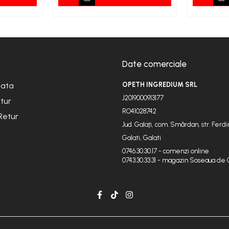
Date comerciale
lata
OPETH INGREDIUM SRL
J2019000913177
etur
RO41028742
Retur
Jud. Galaţi, com. Smârdan, str. Ferdin
Galati, Galati
0746.30.30.17 - comenzi online
0743.30.33.31 - magazin Soseaua de 