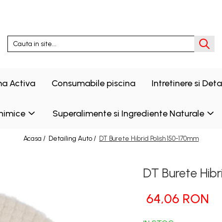
a Activa
Consumabile piscina
Intretinere si Det
himice
Superalimente si Ingrediente Naturale
Acasa /
Detailing Auto /
DT Burete Hibrid Polish 150-170mm
DT Burete Hib
64,06 RON