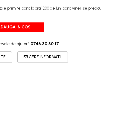
e primite pana la ora 13:00 de luni pana vineri se predau
i
ADAUGA IN COS
evoie de ajutor?
0746.30.30.17
ITE
CERE INFORMATII