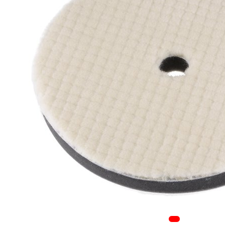
Tapiterii | Textile | Piele
Bord | Plastice Interioare
Parfumuri | Odorizante
CEARA | SEALANT |
TRATAMENTE HIDROFOBE
PROTECTIE | COATING CERAMIC
POLISH | SLEFUIRE | BURETI
LAVETE | PROSOAPE
ACCESORII | ECHIPAMENTE |
APARATURA