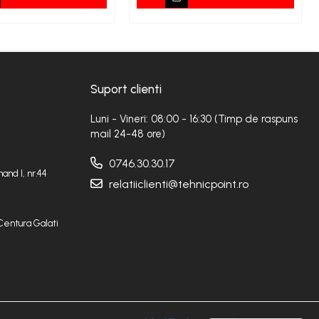
Suport clienti
Luni - Vineri: 08:00 - 16:30 (Timp de raspuns
mail 24-48 ore)
0746.30.30.17
and I, nr.44
relatiiclienti@tehnicpoint.ro
Centura Galati