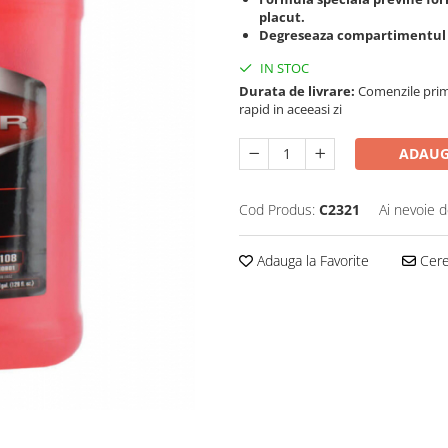
placut.
Degreseaza compartimentul 
IN STOC
Durata de livrare:
Comenzile primi
rapid in aceeasi zi
ADAUG
Cod Produs:
C2321
Ai nevoie d
Adauga la Favorite
Cere 