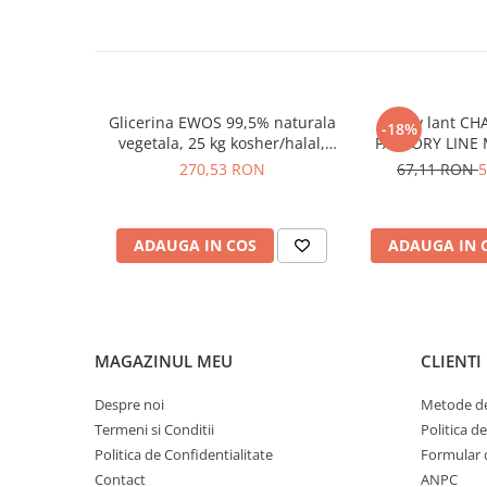
Glicerina EWOS 99,5% naturala
Spray lant CH
-18%
vegetala, 25 kg kosher/halal,
FACTORY LINE 
grad farmaceutic
270,53 RON
67,11 RON
5
ADAUGA IN COS
ADAUGA IN 
MAGAZINUL MEU
CLIENTI
Despre noi
Metode de
Termeni si Conditii
Politica d
Politica de Confidentialitate
Formular 
Contact
ANPC