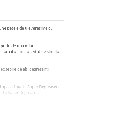
une petele de ulei/grasime cu
i putin de una minut
a numai un minut. Atat de simplu
deosebire de alti degresanti,
rti apa la 1 parte Super Degreaser,
 parte Super Degreaser.
etele pe care se aplica sa aiba o
e!!