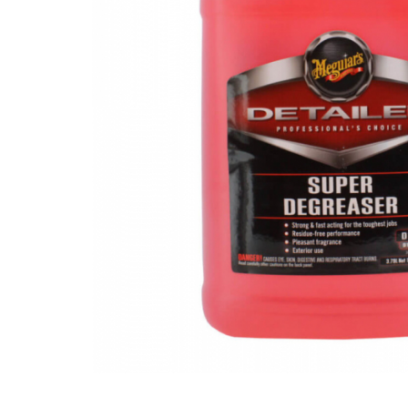
Bord | Plastice Interioare
Parfumuri | Odorizante
CEARA | SEALANT | TRATAMENTE
HIDROFOBE
PROTECTIE | COATING CERAMIC
POLISH | SLEFUIRE | BURETI
LAVETE | PROSOAPE
ACCESORII | ECHIPAMENTE |
APARATURA