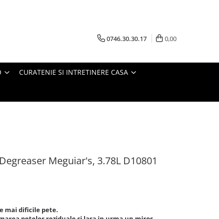
0746.30.30.17
0,00
O
CURATENIE SI INTRETINERE CASA
Degreaser Meguiar's, 3.78L D10801
 mai dificile pete.
marea petelor reziduale si lasa in urma un miros