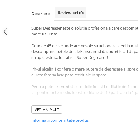
Review-uri
(0)
Descriere
Super Degreaser este o solutie profesionala care descomp
mare usurinta.
Doar de 45 de secunde are nevoie sa actioneze, deci in ma
descompune petele de ulei/unsoare si da, puteti clati dup
si rapid este sa lucrati cu Super Degreaser!
Ph-ul alcalin ii confera o mare putere de degresare si spre 
curata fara sa lase pete reziduale in spate.
Pentru pete pronuntate si dificile folositi o dilutie de 4 pa
iar pentru pete medii, folosti o dilutie de 10 parti apa la 1
In 45 de secunde dupa aplicare, puteti clati!
VEZI MAI MULT
Folosti un pulverizator cand aplicati si aveti grija ca supraf
Informatii conformitate produs
temperatura normala. A nu fi lasat sa se usuce pe suprafet