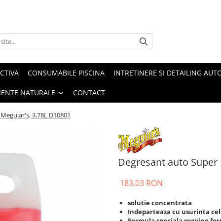
CTIVA
CONSUMABILE PISCINA
INTRETINERE SI DETAILING AUT
IENTE NATURALE
CONTACT
Meguiar's, 3.78L D10801
Degresant auto Super 
183,03 RON
solutie concentrata
Indeparteaza cu usurinta cele
Formula speciala previne for