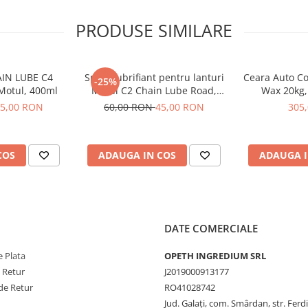
PRODUSE SIMILARE
AIN LUBE C4
Spray lubrifiant pentru lanturi
Ceara Auto Co
-25%
Motul, 400ml
Motul C2 Chain Lube Road,
Wax 20kg,
400ml
5,00 RON
60,00 RON
45,00 RON
305
COS
ADAUGA IN COS
ADAUGA I
DATE COMERCIALE
 Plata
OPETH INGREDIUM SRL
e Retur
J2019000913177
de Retur
RO41028742
Jud. Galaţi, com. Smârdan, str. Ferd