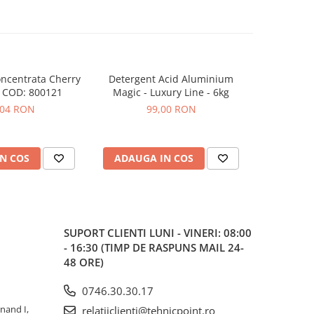
ncentrata Cherry
Detergent Acid Aluminium
Alcool izo
-20%
 COD: 800121
Magic - Luxury Line - 6kg
detaili
,04 RON
99,00 RON
25,42
N COS
ADAUGA IN COS
ADAUG
SUPORT CLIENTI
LUNI - VINERI: 08:00
- 16:30 (TIMP DE RASPUNS MAIL 24-
48 ORE)
0746.30.30.17
inand I,
relatiiclienti@tehnicpoint.ro