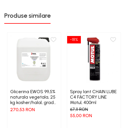
Produse similare
-18%
Glicerina EWOS 99,5%
Spray lant CHAIN LUBE
naturala vegetala, 25
C4 FACTORY LINE
kg kosher/halal, grad
Motul, 400ml
farmaceutic
270,53 RON
67,11 RON
55,00 RON