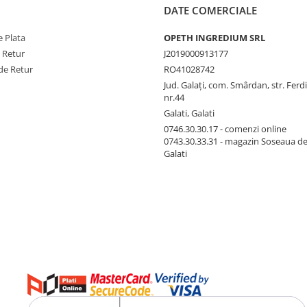
DATE COMERCIALE
 Plata
OPETH INGREDIUM SRL
e Retur
J2019000913177
de Retur
RO41028742
Jud. Galaţi, com. Smârdan, str. Ferd
nr.44
Galati, Galati
0746.30.30.17 - comenzi online
0743.30.33.31 - magazin Soseaua d
Galati