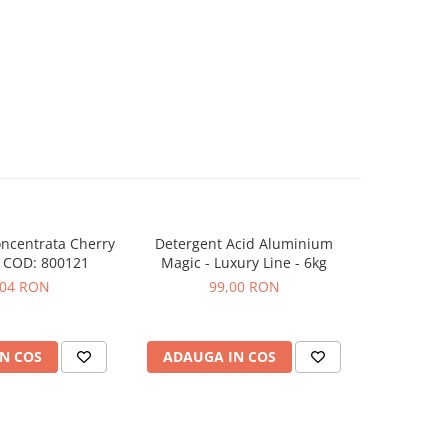
ncentrata Cherry
Detergent Acid Aluminium
Alcool izo
-20%
 COD: 800121
Magic - Luxury Line - 6kg
detaili
,04 RON
99,00 RON
25,42
N COS
ADAUGA IN COS
ADAUG