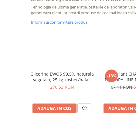
Tehnologia de ultima generatie, testarile de laborator, va
garanteaza clientilor nostrii produse de cea mai inalta calit
Informatii conformitate produs
Glicerina EWOS 99,5% naturala
Spray lant CH
-18%
vegetala, 25 kg kosher/halal,
FACTORY LINE 
grad farmaceutic
270,53 RON
67,11 RON
5
ADAUGA IN COS
ADAUGA IN 