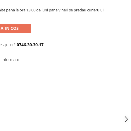
te pana la ora 13:00 de luni pana vineri se predau curierului
A IN COS
e ajutor?
0746.30.30.17
informatii