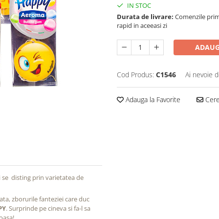
IN STOC
Durata de livrare:
Comenzile primi
rapid in aceeasi zi
ADAUG
Cod Produs:
C1546
Ai nevoie d
Adauga la Favorite
Cere 
i se disting prin varietatea de
ata, zborurile fanteziei care duc
PY
. Surprinde pe cineva si fa-l sa
oasa!