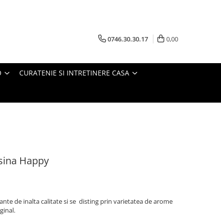
0746.30.30.17
0,00
O
CURATENIE SI INTRETINERE CASA
sina Happy
nte de inalta calitate si se disting prin varietatea de arome
ginal.