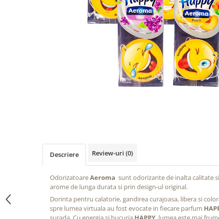
Bord | Plastice Interioare
Parfumuri | Odorizante
CEARA | SEALANT | TRATAMENTE
HIDROFOBE
PROTECTIE | COATING CERAMIC
POLISH | SLEFUIRE | BURETI
LAVETE | PROSOAPE
ACCESORII | ECHIPAMENTE |
APARATURA
Review-uri
(0)
Descriere
Odorizatoare
Aeroma
sunt odorizante de inalta calitate s
arome de lunga durata si prin design-ul original.
Dorinta pentru calatorie, gandirea curajoasa, libera si color
spre lumea virtuala au fost evocate in fiecare parfum
HAP
surada. Cu energia si bucuria
HAPPY
, lumea este mai frum