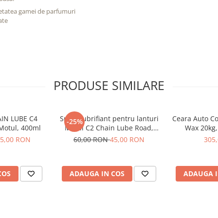
rietatea gamei de parfumuri
ate
PRODUSE SIMILARE
AIN LUBE C4
Spray lubrifiant pentru lanturi
Ceara Auto Co
-25%
Motul, 400ml
Motul C2 Chain Lube Road,
Wax 20kg,
400ml
5,00 RON
60,00 RON
45,00 RON
305
COS
ADAUGA IN COS
ADAUGA I