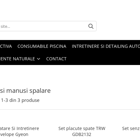
CTIVA
CONSUMABILE PISCINA
INTRETINERE SI DETAILING AUT
IENTE NATURALE
CONTACT
 si manusi spalare
1-
3
din
3
produse
atare Si Intretinere
Set placute spate TRW
Set senz
velope Gyeon
GDB2132