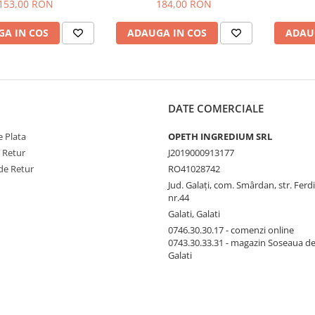
153,00 RON
184,00 RON
A IN COS
ADAUGA IN COS
ADAU
DATE COMERCIALE
 Plata
OPETH INGREDIUM SRL
e Retur
J2019000913177
de Retur
RO41028742
Jud. Galaţi, com. Smârdan, str. Ferd
nr.44
Galati, Galati
0746.30.30.17 - comenzi online
0743.30.33.31 - magazin Soseaua d
Galati