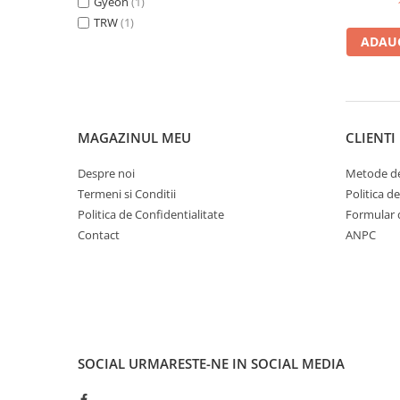
Gyeon
(1)
Bord | Plastice Interioare
TRW
(1)
Parfumuri | Odorizante
ADAUG
CEARA | SEALANT | TRATAMENTE
HIDROFOBE
PROTECTIE | COATING CERAMIC
POLISH | SLEFUIRE | BURETI
MAGAZINUL MEU
CLIENTI
LAVETE | PROSOAPE
Despre noi
Metode de
ACCESORII | ECHIPAMENTE |
Termeni si Conditii
Politica d
APARATURA
Politica de Confidentialitate
Formular 
Contact
ANPC
SOCIAL
URMARESTE-NE IN SOCIAL MEDIA