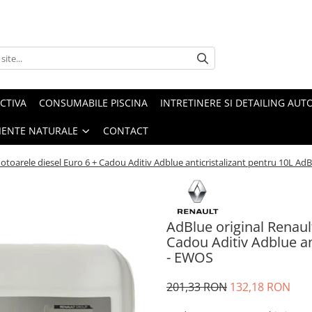
CTIVA
CONSUMABILE PISCINA
INTRETINERE SI DETAILING AUT
IENTE NATURALE
CONTACT
motoarele diesel Euro 6 + Cadou Aditiv Adblue anticristalizant pentru 10L A
AdBlue original Renaul
Cadou Aditiv Adblue an
- EWOS
201,33 RON
132,18 RON