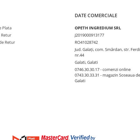
DATE COMERCIALE
 Plata
OPETH INGREDIUM SRL
e Retur
J2019000913177
de Retur
RO41028742
Jud. Galaţi, com. Smârdan, str. Ferd
nr.44
Galati, Galati
0746.30.30.17 - comenzi online
0743.30.33.31 - magazin Soseaua d
Galati