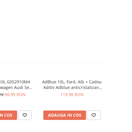
10L G052910M4
AdBlue 10L, Ford, Alb + Cadou
Aditiv Ad
-23%
swagen Audi Seat
Aditiv Adblue anticristalizant
Peugeot, C
 Solutie
pentru 10L AdBlue Guard
Fiat, Ope
ON
98,99 RON
119,98 RON
157,61
VDA, 10L +
anticris
Ad
N COS
ADAUGA IN COS
ADAUG