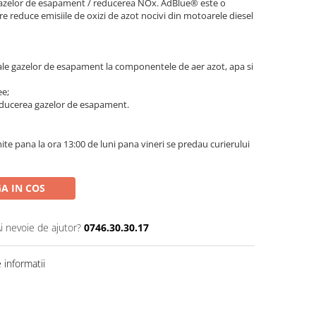
gazelor de esapament / reducerea NOx. AdBlue® este o
are reduce emisiile de oxizi de azot nocivi din motoarele diesel
 gazelor de esapament la componentele de aer azot, apa si
ee;
ducerea gazelor de esapament.
te pana la ora 13:00 de luni pana vineri se predau curierului
A IN COS
i nevoie de ajutor?
0746.30.30.17
informatii