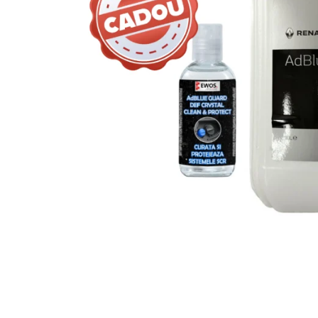
Bord | Plastice Interioare
Parfumuri | Odorizante
CEARA | SEALANT | TRATAMENTE
HIDROFOBE
PROTECTIE | COATING CERAMIC
POLISH | SLEFUIRE | BURETI
LAVETE | PROSOAPE
ACCESORII | ECHIPAMENTE |
APARATURA