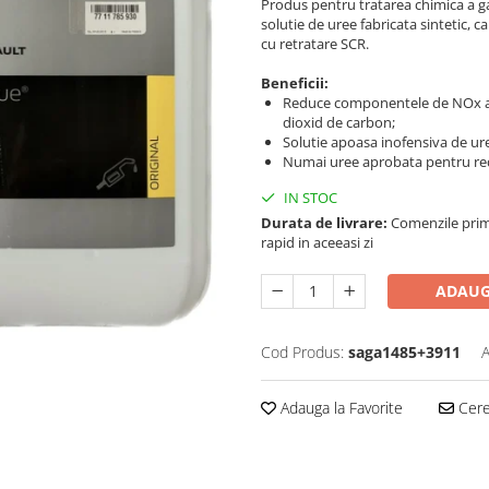
Produs pentru tratarea chimica a 
solutie de uree fabricata sintetic, c
cu retratare SCR.
Beneficii:
Reduce componentele de NOx ale
dioxid de carbon;
Solutie apoasa inofensiva de ur
Numai uree aprobata pentru re
IN STOC
Durata de livrare:
Comenzile primi
rapid in aceeasi zi
ADAUG
Cod Produs:
saga1485+3911
A
Adauga la Favorite
Cere 