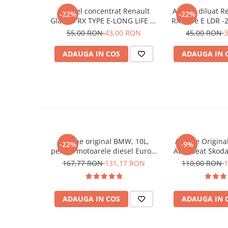
Antigel concentrat Renault
Antigel diluat R
-22%
-22%
Glaceol RX TYPE E-LONG LIFE 1L
RX Type E LDR -
7711947052
litru 771
55,00 RON
43,00 RON
45,00 RON
3
ADAUGA IN COS
ADAUGA IN 
AdBlue original BMW, 10L,
AdBlue Origina
-22%
-9%
pentru motoarele diesel Euro 6
Audi Seat Skod
+ Cadou Aditiv Adblue
Aditiv Adblue an
167,77 RON
131,17 RON
110,00 RON
1
anticristalizant pentru 10L
pentru 10L A
AdBlue Guard
ADAUGA IN COS
ADAUGA IN 