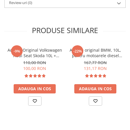
Review-uri
(0)
PRODUSE SIMILARE
AdBlue Original Volkswagen
AdBlue original BMW, 10L,
-9%
-22%
Audi Seat Skoda 10L +
pentru motoarele diesel
Cadou Aditiv Adblue
Euro 6 + Cadou Aditiv
110,00 RON
167,77 RON
anticristalizant pentru 10L
Adblue anticristalizant
100,00 RON
131,17 RON
AdBlue Guard
pentru 10L AdBlue Guard
ADAUGA IN COS
ADAUGA IN COS