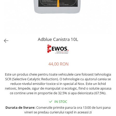
Bord | Plastice Interioare
Parfumuri | Odorizante
CEARA | SEALANT | TRATAMENTE
HIDROFOBE
PROTECTIE | COATING CERAMIC
POLISH | SLEFUIRE | BURETI
Adblue Canistra 10L
LAVETE | PROSOAPE
ACCESORII | ECHIPAMENTE |
APARATURA
44,00 RON
Este un produs cheie pentru toate vehiculele care folosest tehnologia
SCR (Selective Catalytic Reduction). O tehnologie cu ajutorul careia se
reduce nivelul emisiilor toxice si in special al Nox. Este un lichid
netoxic, limpede, sigur de manipulat si ecologic, fiind o solutie apoasa
ce contine uree in proportie de 32.5% si apa deionizata (67.5%).
IN STOC
Durata de livrare:
Comenzile primite pana la ora 13:00 de luni pana
vineri se predau curierului rapid in aceeasi zi