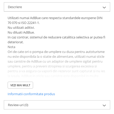
Descriere
Utilizati numai AdBlue care respecta standardele europene DIN
70 070 si ISO 22241-1.
Nu utilizati aditivi.
Nu diluati AdBlue.
In caz contrar, sistemul de reducere catalitica selectiva ar putea fi
deteriorat.
Nota
Ori de cate ori o pompa de umplere cu duza pentru autoturisme
nu este disponibila la o statie de alimentare, utilizati numai sticle
sau canistre de AdBlue cu un adaptor de umplere sigilat pentru
umplere, pentru a preveni stropirea si scurgerea excesiva si
pentru a va asigura ca vaporii din rezervor sunt capturat si nu ies
la iveala. AdBlue in sticle sau canistre este disponibil in multe
statii de alimentare si poate fi achizitionat de ex. la dealerii Opel si
la alte puncte de vanzare cu amanuntul.
VEZI MAI MULT
Deoarece AdBlue are o durabilitate limitata, verificati data de
Informatii conformitate produs
expirare inainte de a umple.
Nota
Umpleti rezervorul la un nivel de cel putin 5 l pentru a va asigura
Review-uri
(0)
ca noul nivel de AdBlue este detectat. In cazul in care alimentarea