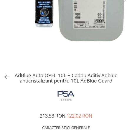
Bord | Plastice Interioare
Parfumuri | Odorizante
CEARA | SEALANT | TRATAMENTE
HIDROFOBE
PROTECTIE | COATING CERAMIC
POLISH | SLEFUIRE | BURETI
LAVETE | PROSOAPE
ACCESORII | ECHIPAMENTE |
APARATURA
AdBlue Auto OPEL 10L + Cadou Aditiv Adblue
anticristalizant pentru 10L AdBlue Guard
213,53 RON
122,02 RON
CARACTERISTICI GENERALE