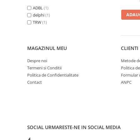
Dement
Bord | Plastice Interioare
ADBL
(1)
Parfumuri | Odorizante
ADAUG
delphi
(1)
CEARA | SEALANT | TRATAMENTE
TRW
(1)
HIDROFOBE
PROTECTIE | COATING CERAMIC
POLISH | SLEFUIRE | BURETI
MAGAZINUL MEU
CLIENTI
LAVETE | PROSOAPE
Despre noi
Metode de
ACCESORII | ECHIPAMENTE |
Termeni si Conditii
Politica d
APARATURA
Politica de Confidentialitate
Formular 
Contact
ANPC
SOCIAL
URMARESTE-NE IN SOCIAL MEDIA