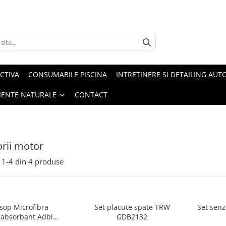
CTIVA
CONSUMABILE PISCINA
INTRETINERE SI DETAILING AUT
IENTE NATURALE
CONTACT
rii motor
1-
4
din
4
produse
sop Microfibra
Set placute spate TRW
Set senz
aabsorbant Adbl
GDB2132