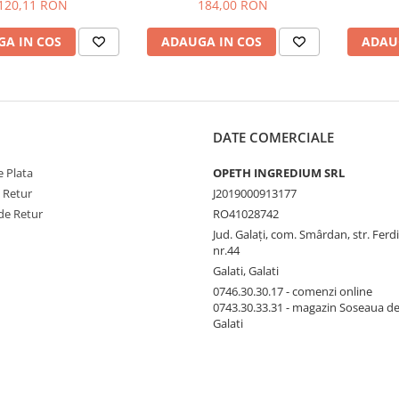
or Towel 60X90Cm
120,11 RON
184,00 RON
A IN COS
ADAUGA IN COS
ADAU
DATE COMERCIALE
 Plata
OPETH INGREDIUM SRL
e Retur
J2019000913177
de Retur
RO41028742
Jud. Galaţi, com. Smârdan, str. Ferd
nr.44
Galati, Galati
0746.30.30.17 - comenzi online
0743.30.33.31 - magazin Soseaua d
Galati